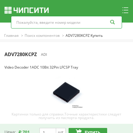
Главная
Поиск компонентов
ADV7280KCPZ Купить
ADV7280KCPZ
ADI
Video Decoder 1ADC 10Bit 32Pin LFCSP Tray
Картинки только для справки.Точные характеристики следует
получить из паспорта продукта.
Цена:
₽ 701
Купить
шт