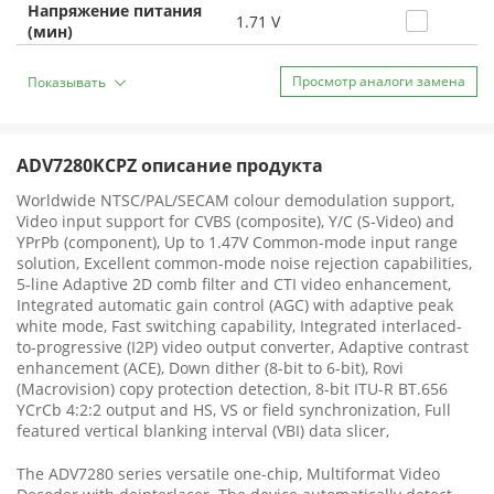
Напряжение питания
1.71 V
(мин)
Просмотр аналоги замена
Показывать
ADV7280KCPZ описание продукта
Worldwide NTSC/PAL/SECAM colour demodulation support,
Video input support for CVBS (composite), Y/C (S-Video) and
YPrPb (component), Up to 1.47V Common-mode input range
solution, Excellent common-mode noise rejection capabilities,
5-line Adaptive 2D comb filter and CTI video enhancement,
Integrated automatic gain control (AGC) with adaptive peak
white mode, Fast switching capability, Integrated interlaced-
to-progressive (I2P) video output converter, Adaptive contrast
enhancement (ACE), Down dither (8-bit to 6-bit), Rovi
(Macrovision) copy protection detection, 8-bit ITU-R BT.656
YCrCb 4:2:2 output and HS, VS or field synchronization, Full
featured vertical blanking interval (VBI) data slicer,
The ADV7280 series versatile one-chip, Multiformat Video