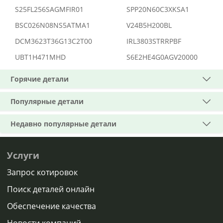
S25FL256SAGMFIR01
SPP20N60C3XKSA1
BSC026N08NS5ATMA1
V24B5H200BL
DCM3623T36G13C2T00
IRL3803STRRPBF
UBT1H471MHD
S6E2HE4G0AGV20000
Горячие детали
Популярные детали
Недавно популярные детали
Услуги
Запрос котировок
Поиск деталей онлайн
Обеспечение качества