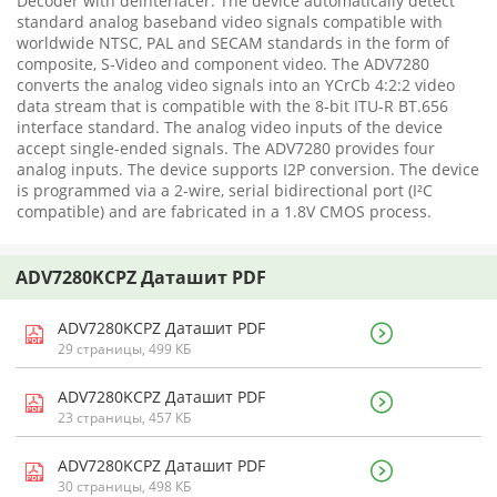
Decoder with deinterlacer. The device automatically detect
standard analog baseband video signals compatible with
worldwide NTSC, PAL and SECAM standards in the form of
composite, S-Video and component video. The ADV7280
converts the analog video signals into an YCrCb 4:2:2 video
data stream that is compatible with the 8-bit ITU-R BT.656
interface standard. The analog video inputs of the device
accept single-ended signals. The ADV7280 provides four
analog inputs. The device supports I2P conversion. The device
is programmed via a 2-wire, serial bidirectional port (I²C
compatible) and are fabricated in a 1.8V CMOS process.
ADV7280KCPZ Даташит PDF
ADV7280KCPZ Даташит PDF
29 страницы, 499 КБ
ADV7280KCPZ Даташит PDF
23 страницы, 457 КБ
ADV7280KCPZ Даташит PDF
30 страницы, 498 КБ