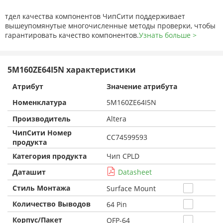
тдел качества компонентов ЧипСити поддерживает
вышеупомянутые многочисленные методы проверки, чтобы
гарантировать качество компонентов.
Узнать больше >
5M160ZE64I5N характеристики
Атрибут
Значение атрибута
Номенклатура
5M160ZE64I5N
Производитель
Altera
ЧипСити Номер
CC74599593
продукта
Категория продукта
Чип CPLD
Даташит
Datasheet
Стиль Монтажа
Surface Mount
Количество Выводов
64 Pin
Корпус/Пакет
QFP-64