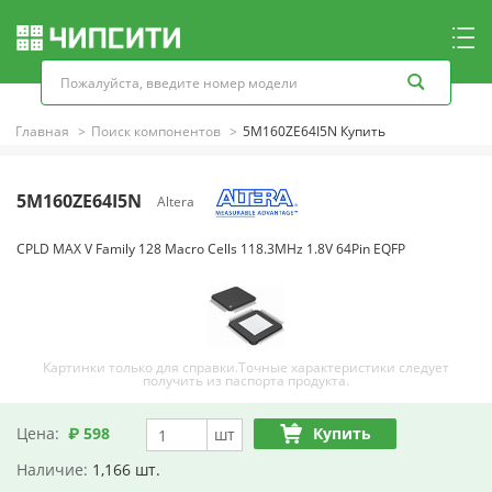
Главная
Поиск компонентов
5M160ZE64I5N Купить
5M160ZE64I5N
Altera
CPLD MAX V Family 128 Macro Cells 118.3MHz 1.8V 64Pin EQFP
Картинки только для справки.Точные характеристики следует
получить из паспорта продукта.
Цена:
₽ 598
Купить
шт
Наличие:
1,166 шт.