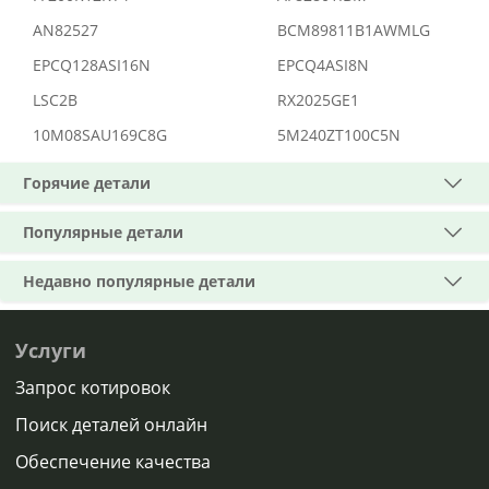
AN82527
BCM89811B1AWMLG
EPCQ128ASI16N
EPCQ4ASI8N
LSC2B
RX2025GE1
10M08SAU169C8G
5M240ZT100C5N
Горячие детали
Популярные детали
Недавно популярные детали
Услуги
Запрос котировок
Поиск деталей онлайн
Обеспечение качества