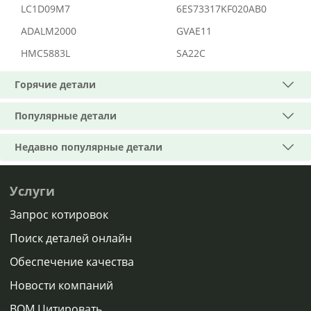
LC1D09M7
6ES73317KF020AB0
ADALM2000
GVAE11
HMC5883L
SA22C
Горячие детали
Популярные детали
Недавно популярные детали
Услуги
Запрос котировок
Поиск деталей онлайн
Обеспечение качества
Новости компаний
BOM Цитировать