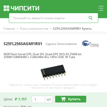
Главная
Поиск компонентов
S25FL256SAGMFIR01 Купить
S25FL256SAGMFIR01
Cypress Semiconductor
NOR Flash Serial (SPI, Dual SPI, Quad SPI) 3V/3.3V 256M-bit
256M/128M/64M x 1/2Bit/4Bit 8ns 16Pin SOIC W Tube
Картинки только для справки.Точные характеристики следует
получить из паспорта продукта.
Цена:
₽ 1,157
Купить
шт
Наличие:
269 шт.