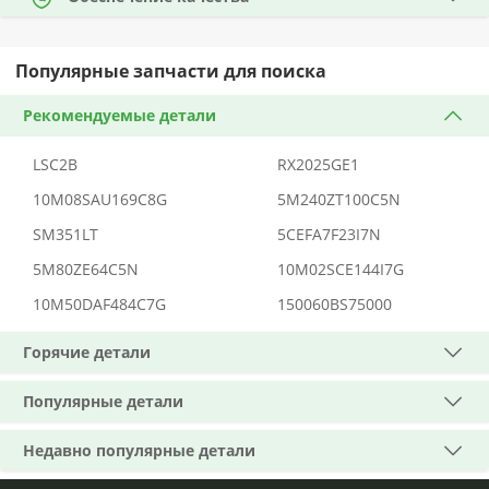
Популярные запчасти для поиска
Рекомендуемые детали
LSC2B
RX2025GE1
10M08SAU169C8G
5M240ZT100C5N
SM351LT
5CEFA7F23I7N
5M80ZE64C5N
10M02SCE144I7G
10M50DAF484C7G
150060BS75000
Горячие детали
Популярные детали
Недавно популярные детали