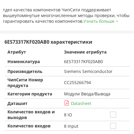
тдел качества компонентов ЧипСити поддерживает
вышеупомянутые многочисленные методы проверки, чтобы
гарантировать качество компонентов.
Узнать больше >
6ES73317KF020AB0 характеристики
Атрибут
Значение атрибута
Номенклатура
6ES73317KF020AB0
Производитель
Siemens Semiconductor
ЧипСити Номер
CC255266794
продукта
Категория продукта
Модули Ввода/Вывода
Даташит
Datasheet
Количество входов и
8 IO
выходов
Количество входов
8 Input