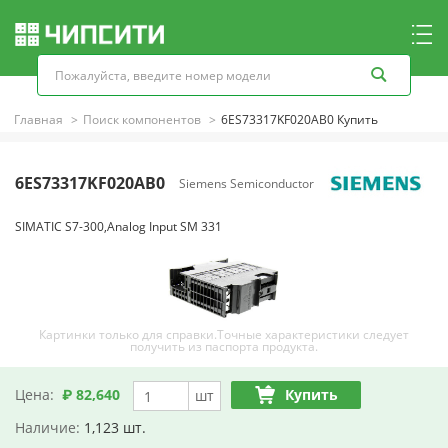
Главная
Поиск компонентов
6ES73317KF020AB0 Купить
6ES73317KF020AB0
Siemens Semiconductor
SIMATIC S7-300,Analog Input SM 331
Картинки только для справки.Точные характеристики следует
получить из паспорта продукта.
Цена:
₽ 82,640
Купить
шт
Наличие:
1,123 шт.