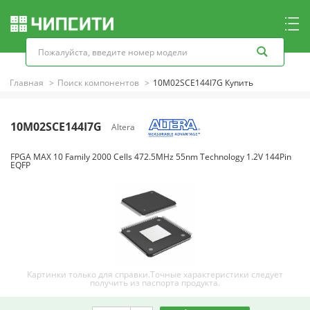
Главная
Поиск компонентов
10M02SCE144I7G Купить
10M02SCE144I7G
Altera
FPGA MAX 10 Family 2000 Cells 472.5MHz 55nm Technology 1.2V 144Pin
EQFP
Картинки только для справки.Точные характеристики следует
получить из паспорта продукта.