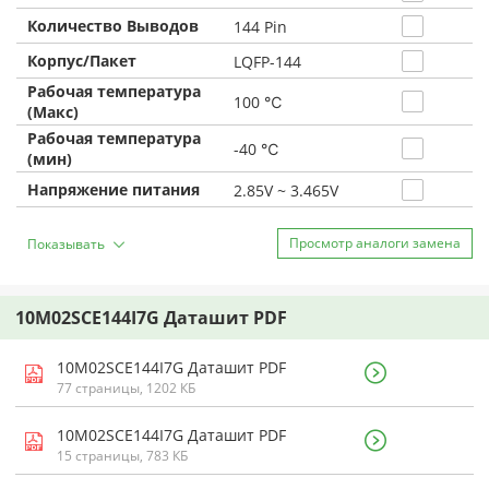
Количество Выводов
144 Pin
Корпус/Пакет
LQFP-144
Рабочая температура
100 ℃
(Макс)
Рабочая температура
-40 ℃
(мин)
Напряжение питания
2.85V ~ 3.465V
Просмотр аналоги замена
Показывать
10M02SCE144I7G Даташит PDF
10M02SCE144I7G Даташит PDF
77 страницы, 1202 КБ
10M02SCE144I7G Даташит PDF
15 страницы, 783 КБ