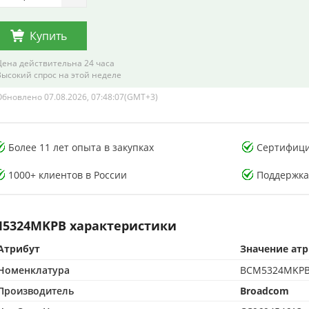
Купить
Цена действительна 24 часа
Высокий спрос на этой неделе
Обновлено 07.08.2026, 07:48:07(GMT+3)
тория тестирования
Лаборатория тестирования
Более 11 лет опыта в закупках
Сертифици
онных компонентов
электронных компонентов
1000+ клиентов в России
Поддержка
5324MKPB характеристики
Атрибут
Значение ат
CMA-аккредитованная лаборатория
500 м² CMA-аккредитованная лаборатория
Номенклатура
BCM5324MKP
опыта в контроле качества
15+ лет опыта в контроле качества
от подделок по стандартам CMA
Защита от подделок по стандартам CMA
Производитель
Broadcom