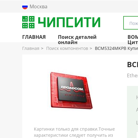
Москва
Пож
ГЛАВНАЯ
Поиск деталей
BO
онлайн
Цит
Главная
Поиск компонентов
BCM5324MKPB Купи
BC
Ethe
Картинки только для справки.Точные
характеристики следует получить из