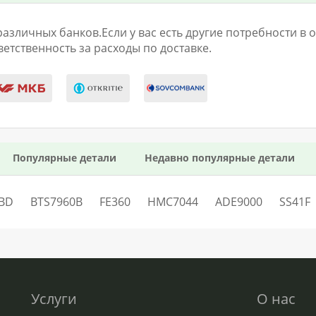
личных банков.Если у вас есть другие потребности в оп
етственность за расходы по доставке.
Популярные детали
Недавно популярные детали
BD
BTS7960B
FE360
HMC7044
ADE9000
SS41F
Услуги
О нас