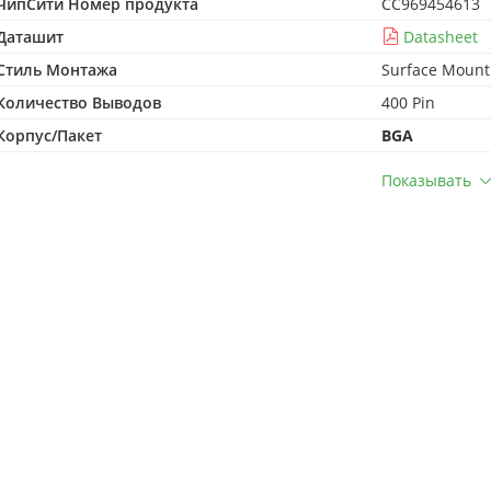
ЧипСити Номер продукта
CC969454613
Даташит
Datasheet
Стиль Монтажа
Surface Mount
Количество Выводов
400 Pin
Корпус/Пакет
BGA
Показывать