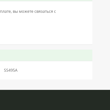
лате, вы можете связаться с
SS495A
SN:H0.53611LO730V152Q0QC0S2