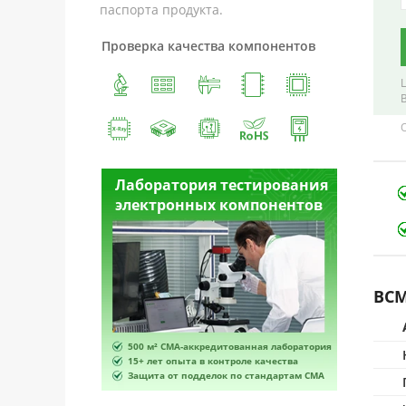
паспорта продукта.
Проверка качества компонентов
естирования
Лаборатория тестирования
Лабора
омпонентов
электронных компонентов
электр
BCM
ванная лаборатория
500 м² CMA-аккредитованная лаборатория
500 м² 
роле качества
15+ лет опыта в контроле качества
15+ лет 
по стандартам CMA
Защита от подделок по стандартам CMA
Защита 