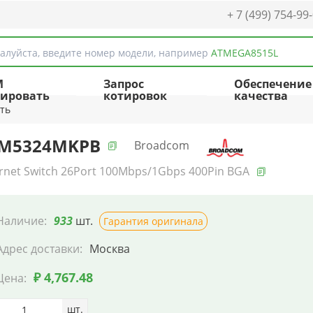
+ 7 (499) 754-99
алуйста, введите номер модели, например
ATMEGA8515L
M
Запрос
Обеспечение
ировать
котировок
качества
ть
M5324MKPB
Broadcom
rnet Switch 26Port 100Mbps/1Gbps 400Pin BGA
Наличие:
933
шт.
Гарантия оригинала
Адрес доставки:
Москва
₽ 4,767.48
Цена:
шт.