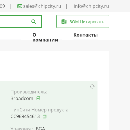
-09
|
sales@chipcity.ru
|
info@chipcity.ru
BOM Цитировать
О
Контакты
компании
Производитель:
Broadcom
ЧипСити Номер продукта:
CC969454613
Упаковка:
BGA