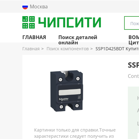
Москва
Пож
ГЛАВНАЯ
Поиск деталей
BO
онлайн
Цит
Главная
Поиск компонентов
SSP1D425BDT Купит
SS
Cont
Картинки только для справки.Точные
характеристики следует получить из