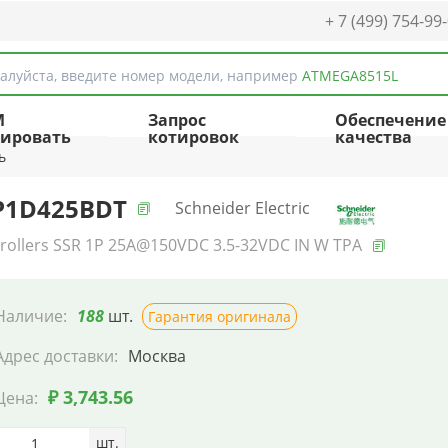
+ 7 (499) 754-99
алуйста, введите номер модели, например
ATMEGA8515L
M
Запрос
Обеспечение
ировать
котировок
качества
ь
P1D425BDT
Schneider Electric
rollers SSR 1P 25A@150VDC 3.5-32VDC IN W TPA
Наличие:
188
шт.
Гарантия оригинала
Адрес доставки:
Москва
₽ 3,743.56
Цена:
шт.