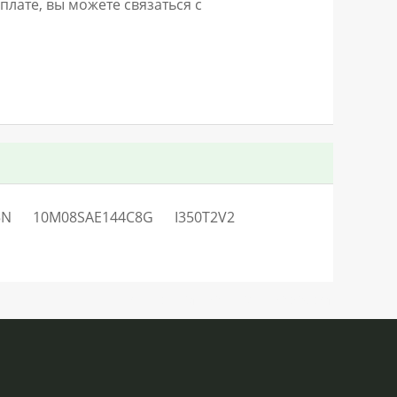
лате, вы можете связаться с
5N
10M08SAE144C8G
I350T2V2
SN:H0.39613LO29368V49Q0QC0S1