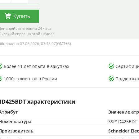
Купить
Цена действительна 24 часа
Высокий спрос на этой неделе
Обновлено 07.08.2026, 07:48:07(GMT+3)
тория тестирования
Лаборатория тестирования
Более 11 лет опыта в закупках
Сертифици
онных компонентов
электронных компонентов
1000+ клиентов в России
Поддержка
1D425BDT характеристики
Атрибут
Значение ат
CMA-аккредитованная лаборатория
500 м² CMA-аккредитованная лаборатория
Номенклатура
SSP1D425BDT
опыта в контроле качества
15+ лет опыта в контроле качества
от подделок по стандартам CMA
Защита от подделок по стандартам CMA
Производитель
Schneider Elec