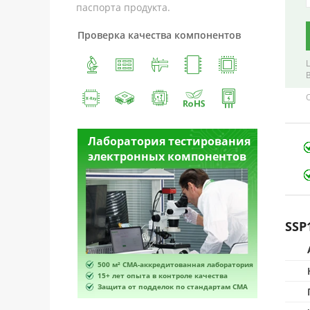
паспорта продукта.
Проверка качества компонентов
естирования
Лаборатория тестирования
Лабора
омпонентов
электронных компонентов
электр
SSP
ванная лаборатория
500 м² CMA-аккредитованная лаборатория
500 м² 
роле качества
15+ лет опыта в контроле качества
15+ лет 
по стандартам CMA
Защита от подделок по стандартам CMA
Защита 