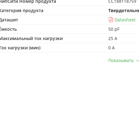
ЧипСити Номер продукта
CC188118759
Категория продукта
Твердотельн
Даташит
Datasheet
Ёмкость
50 pF
Максимальный ток нагрузки
25 A
Ток нагрузки (мин)
0 A
Показывать