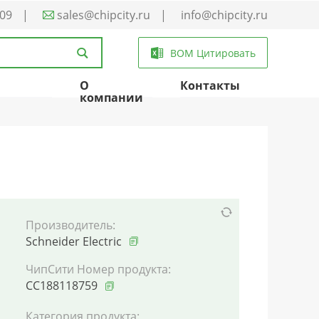
-09
|
sales@chipcity.ru
|
info@chipcity.ru
BOM Цитировать
О
Контакты
компании
Производитель:
Schneider Electric
ЧипСити Номер продукта:
CC188118759
Категория продукта: