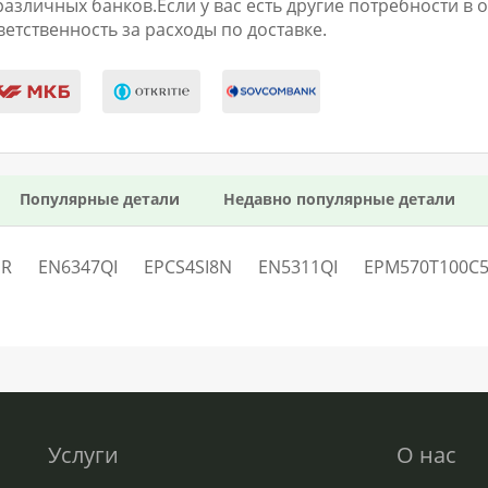
личных банков.Если у вас есть другие потребности в оп
етственность за расходы по доставке.
Популярные детали
Недавно популярные детали
MR
EN6347QI
EPCS4SI8N
EN5311QI
EPM570T100C
Услуги
О нас