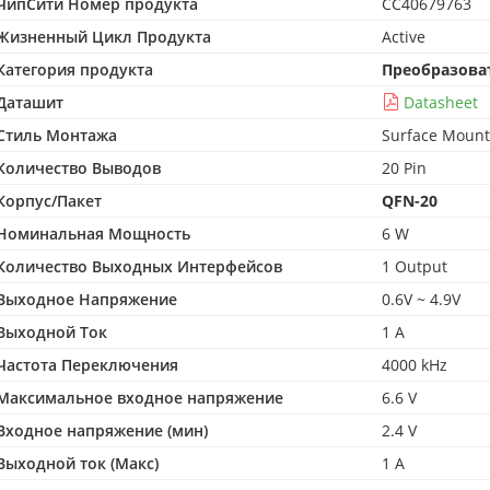
ЧипСити Номер продукта
CC40679763
Жизненный Цикл Продукта
Active
Категория продукта
Преобразова
Даташит
Datasheet
Стиль Монтажа
Surface Mount
Количество Выводов
20 Pin
Корпус/Пакет
QFN-20
Номинальная Мощность
6 W
Количество Выходных Интерфейсов
1 Output
Выходное Напряжение
0.6V ~ 4.9V
Выходной Ток
1 A
Частота Переключения
4000 kHz
Максимальное входное напряжение
6.6 V
Входное напряжение (мин)
2.4 V
Выходной ток (Макс)
1 A