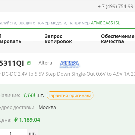
+ 7 (499) 754-99
алуйста, введите номер модели, например
ATMEGA8515L
M
Запрос
Обеспечение
ировать
котировок
качества
5311QI
Altera
 DC-DC 2.4V to 5.5V Step Down Single-Out 0.6V to 4.9V 1A 
Наличие:
1,144
шт.
Гарантия оригинала
Адрес доставки:
Москва
₽ 1,189.04
Цена:
шт.