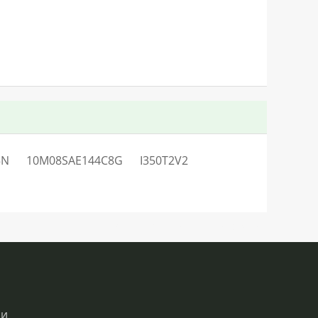
5N
10M08SAE144C8G
I350T2V2
SN:H2.48525LO55V504Q0QC0S2
ии