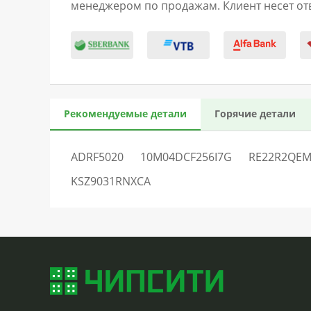
менеджером по продажам. Клиент несет отв
Рекомендуемые детали
Горячие детали
ADRF5020
10M04DCF256I7G
RE22R2QE
KSZ9031RNXCA