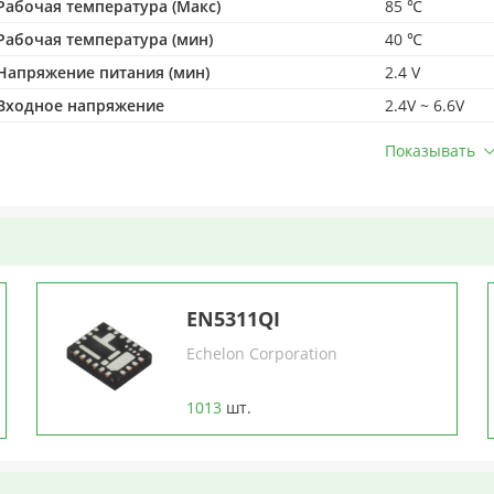
Рабочая температура (Макс)
85 ℃
Рабочая температура (мин)
40 ℃
Напряжение питания (мин)
2.4 V
Входное напряжение
2.4V ~ 6.6V
Показывать
EN5311QI
Echelon Corporation
1013
шт.