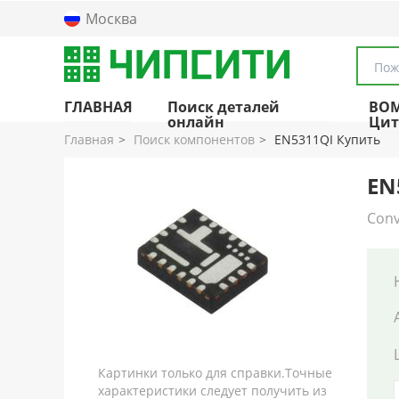
Москва
Пож
ГЛАВНАЯ
Поиск деталей
BO
онлайн
Цит
Главная
Поиск компонентов
EN5311QI Купить
EN
Conv
Картинки только для справки.Точные
характеристики следует получить из