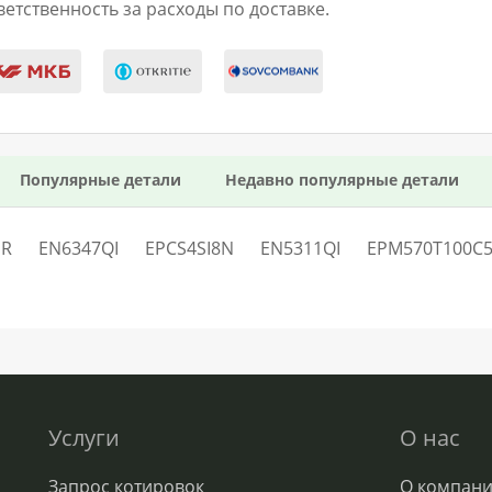
етственность за расходы по доставке.
Популярные детали
Недавно популярные детали
MR
EN6347QI
EPCS4SI8N
EN5311QI
EPM570T100C
Услуги
О нас
Запрос котировок
О компан