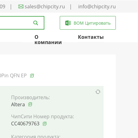
-09
|
sales@chipcity.ru
|
info@chipcity.ru
BOM Цитировать
О
Контакты
компании
20Pin QFN EP
Производитель:
Altera
ЧипСити Номер продукта:
CC40679763
Категория продукта: