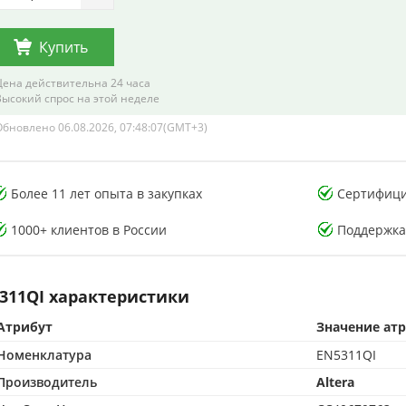
Купить
Цена действительна 24 часа
Высокий спрос на этой неделе
Обновлено 06.08.2026, 07:48:07(GMT+3)
ия тестирования
Лаборатория тестирования
Более 11 лет опыта в закупках
Сертифици
ых компонентов
электронных компонентов
1000+ клиентов в России
Поддержка
311QI характеристики
Атрибут
Значение ат
ккредитованная лаборатория
500 м² CMA-аккредитованная лаборатория
Номенклатура
EN5311QI
 в контроле качества
15+ лет опыта в контроле качества
дделок по стандартам CMA
Защита от подделок по стандартам CMA
Производитель
Altera