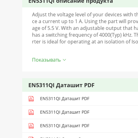
EN5311QI описание продукта
Adjust the voltage level of your devices with 
ce a current up to 1 A. Using the part will pr
age of 5.5 V. With an adjustable output that ha
has a switching frequency of 4000(Typ) kHz.
rter is ideal for operating at an isolation of Is
Показывать
EN5311QI Даташит PDF
EN5311QI Даташит PDF
EN5311QI Даташит PDF
EN5311QI Даташит PDF