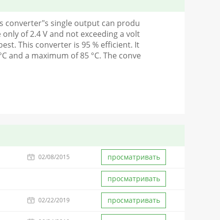
s converter"s single output can produ
 only of 2.4 V and not exceeding a volt
st. This converter is 95 % efficient. It
 °C and a maximum of 85 °C. The conve
просматривать
02/08/2015
просматривать
просматривать
02/22/2019