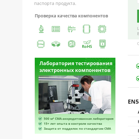
паспорта продукта.
Проверка качества компонентов
ирования
Лаборатория тестирования
Лаборатор
онентов
электронных компонентов
электронн
EN5
я лаборатория
500 м² CMA-аккредитованная лаборатория
500 м² CMA-а
ачества
15+ лет опыта в контроле качества
15+ лет опыта
андартам CMA
Защита от подделок по стандартам CMA
Защита от по