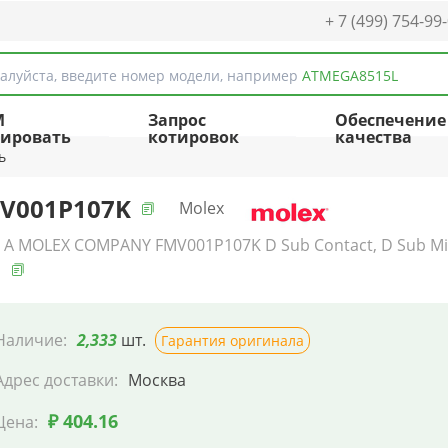
+ 7 (499) 754-99
алуйста, введите номер модели, например
ATMEGA8515L
M
Запрос
Обеспечение
ировать
котировок
качества
ь
V001P107K
Molex
- A MOLEX COMPANY FMV001P107K D Sub Contact, D Sub Mixe
G
Наличие:
2,333
шт.
Гарантия оригинала
Адрес доставки:
Москва
₽ 404.16
Цена: