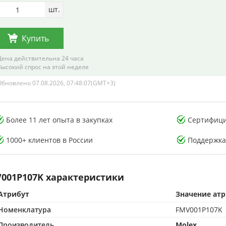
шт.
Купить
Цена действительна 24 часа
Высокий спрос на этой неделе
Обновлено 07.08.2026, 07:48:07(GMT+3)
тория тестирования
Лаборатория тестирования
онных компонентов
электронных компонентов
Более 11 лет опыта в закупках
Сертифици
1000+ клиентов в России
Поддержка
001P107K характеристики
CMA-аккредитованная лаборатория
Атрибут
500 м² CMA-аккредитованная лаборатория
Значение ат
опыта в контроле качества
15+ лет опыта в контроле качества
Номенклатура
FMV001P107K
от подделок по стандартам CMA
Защита от подделок по стандартам CMA
Производитель
Molex