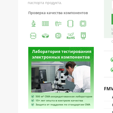
паспорта продукта.
Проверка качества компонентов
естирования
Лаборатория тестирования
Лабора
омпонентов
электронных компонентов
электр
FMV
ванная лаборатория
500 м² CMA-аккредитованная лаборатория
500 м² 
роле качества
15+ лет опыта в контроле качества
15+ лет 
по стандартам CMA
Защита от подделок по стандартам CMA
Защита 