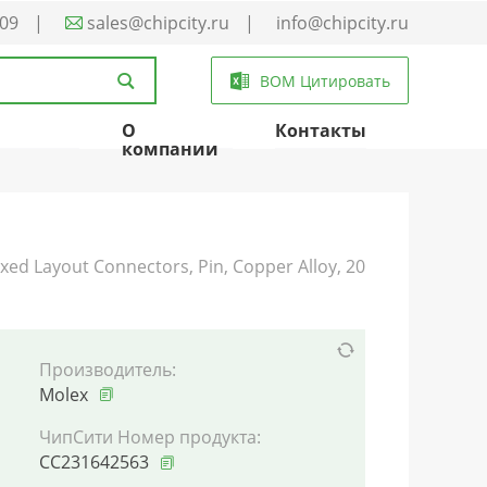
-09
|
sales@chipcity.ru
|
info@chipcity.ru
BOM Цитировать
О
Контакты
компании
d Layout Connectors, Pin, Copper Alloy, 20
Производитель:
Molex
ЧипСити Номер продукта:
CC231642563