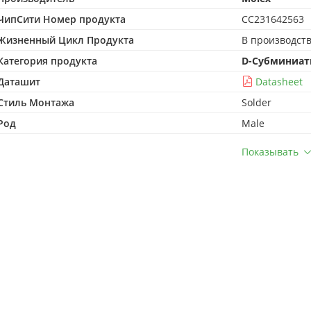
ЧипСити Номер продукта
CC231642563
Жизненный Цикл Продукта
В производст
Категория продукта
D-Субминиат
Даташит
Datasheet
Стиль Монтажа
Solder
Род
Male
Показывать