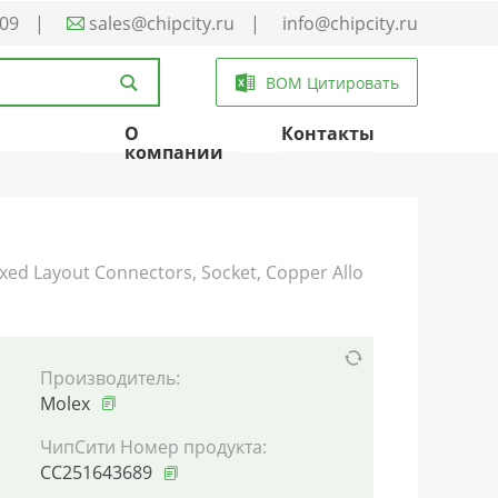
-09
|
sales@chipcity.ru
|
info@chipcity.ru
BOM Цитировать
О
Контакты
компании
d Layout Connectors, Socket, Copper Allo
Производитель:
Molex
ЧипСити Номер продукта:
CC251643689