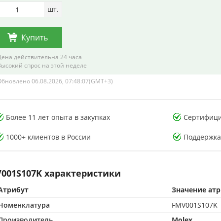
шт.
Купить
Цена действительна 24 часа
Высокий спрос на этой неделе
Обновлено 06.08.2026, 07:48:07(GMT+3)
тория тестирования
Лаборатория тестирования
онных компонентов
электронных компонентов
Более 11 лет опыта в закупках
Сертифици
1000+ клиентов в России
Поддержка
001S107K характеристики
CMA-аккредитованная лаборатория
Атрибут
500 м² CMA-аккредитованная лаборатория
Значение ат
опыта в контроле качества
15+ лет опыта в контроле качества
Номенклатура
FMV001S107K
от подделок по стандартам CMA
Защита от подделок по стандартам CMA
Производитель
Molex