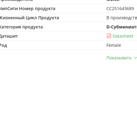
ЧипСити Номер продукта
CC251643689
Жизненный Цикл Продукта
В производст
Категория продукта
D-Субминиат
Даташит
Datasheet
Род
Female
Показывать