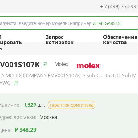
+ 7 (499) 754-99
алуйста, введите номер модели, например
ATMEGA8515L
M
Запрос
Обеспечение
ировать
котировок
качества
ь
V001S107K
Molex
- A MOLEX COMPANY FMV001S107K D Sub Contact, D Sub Mixe
0AWG
Наличие:
1,529
шт.
Гарантия оригинала
Адрес доставки:
Москва
₽ 348.29
Цена: