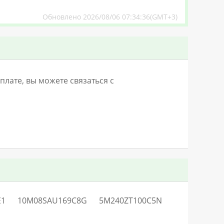
Обновлено 2026/08/06 07:34:36(GMT+3)
лате, вы можете связаться с
E1
10M08SAU169C8G
5M240ZT100C5N