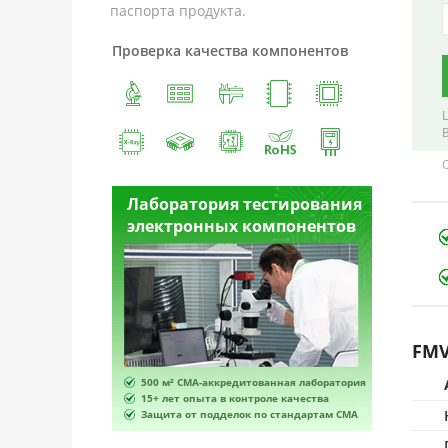
паспорта продукта.
Проверка качества компонентов
естирования
Лаборатория тестирования
Лабора
омпонентов
электронных компонентов
электр
FMV
ванная лаборатория
500 м² CMA-аккредитованная лаборатория
500 м² 
роле качества
15+ лет опыта в контроле качества
15+ лет 
по стандартам CMA
Защита от подделок по стандартам CMA
Защита 