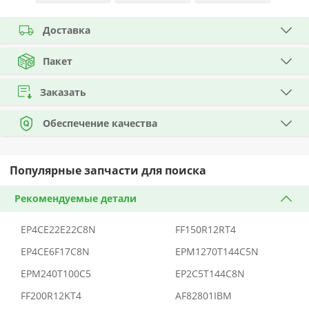
Доставка
Пакет
Заказать
Обеспечение качества
Популярные запчасти для поиска
Рекомендуемые детали
EP4CE22E22C8N
FF150R12RT4
EP4CE6F17C8N
EPM1270T144C5N
EPM240T100C5
EP2C5T144C8N
FF200R12KT4
AF82801IBM