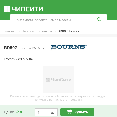
Главная
Поиск компонентов
BD897 Купить
BD897
Bourns J.W. Miller
TO-220 NPN 60V 8A
Картинки только для справки.Точные характеристики следует
получить из паспорта продукта.
Цена:
₽ 0
Купить
шт