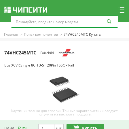
Главная
Поиск компонентов
74VHC245MTC Купить
74VHC245MTC
Fairchild
Bus XCVR Single 8CH 3-ST 20Pin TSSOP Rail
Картинки только для справки.Точные характеристики следует
получить из паспорта продукта.
Цена:
₽ 29
Купить
шт