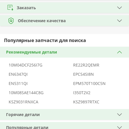
Заказать
Обеспечение качества
Популярные запчасти для поиска
Рекомендуемые детали
10M04DCF256I7G
RE22R2QEMR
EN6347QI
EPCS4SI8N
EN5311QI
EPM570T100C5N
10M08SAE144C8G
I350T2V2
KSZ9031RNXCA
KSZ9897RTXC
Горячие детали
Популярные детали