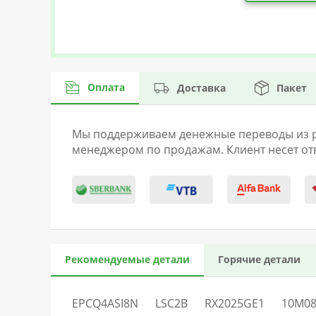
Very Low-Noise PGA
Low Power Analog Bypass Mode
Programmable Microphone Bias
Оплата
Доставка
Пакет
Programmable PLL
Мы поддерживаем денежные переводы из раз
Integrated LDO
менеджером по продажам. Клиент несет отв
5 mm × 5 mm 32-pin QFN Package
Рекомендуемые детали
Горячие детали
EPCQ4ASI8N
LSC2B
RX2025GE1
10M0