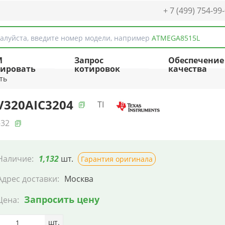
+ 7 (499) 754-99
алуйста, введите номер модели, например
ATMEGA8515L
M
Запрос
Обеспечение
ировать
котировок
качества
ть
V320AIC3204
TI
-32
Наличие:
1,132
шт.
Гарантия оригинала
Адрес доставки:
Москва
Запросить цену
Цена:
шт.