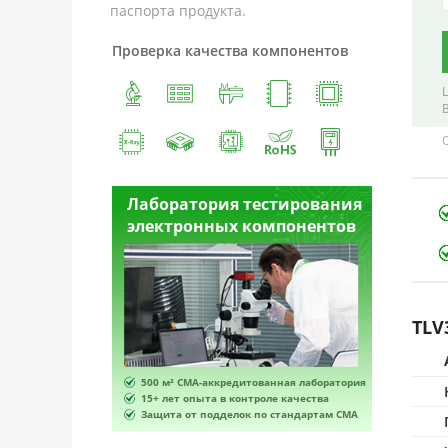
паспорта продукта.
Проверка качества компонентов
естирования
Лаборатория тестирования
Лабора
омпонентов
электронных компонентов
электр
TLV
ванная лаборатория
500 м² CMA-аккредитованная лаборатория
500 м² 
роле качества
15+ лет опыта в контроле качества
15+ лет 
по стандартам CMA
Защита от подделок по стандартам CMA
Защита 