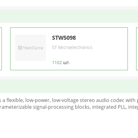
STW5098
ST Microelectronics
1102
шт.
is a flexible, low-power, low-voltage stereo audio codec wi
ameterizable signal-processing blocks, integrated PLL, integ