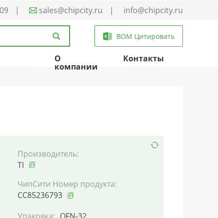
-09
|
sales@chipcity.ru
|
info@chipcity.ru
BOM Цитировать
О
Контакты
компании
Производитель:
TI
ЧипСити Номер продукта:
CC85236793
Упаковка:
QFN-32