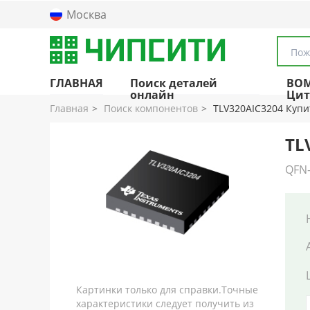
Москва
Пож
ГЛАВНАЯ
Поиск деталей
BO
онлайн
Цит
Главная
Поиск компонентов
TLV320AIC3204 Купи
TL
QFN
Картинки только для справки.Точные
характеристики следует получить из