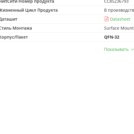
ЧипСити Номер продукта
CC85236793
Жизненный Цикл Продукта
В производст
Даташит
Datasheet
Стиль Монтажа
Surface Mount
Корпус/Пакет
QFN-32
Показывать