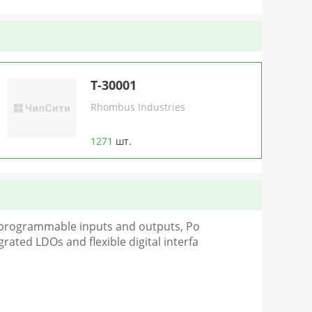
T-30001
Rhombus Industries
1271
шт.
th programmable inputs and outputs, Po
rated LDOs and flexible digital interfa