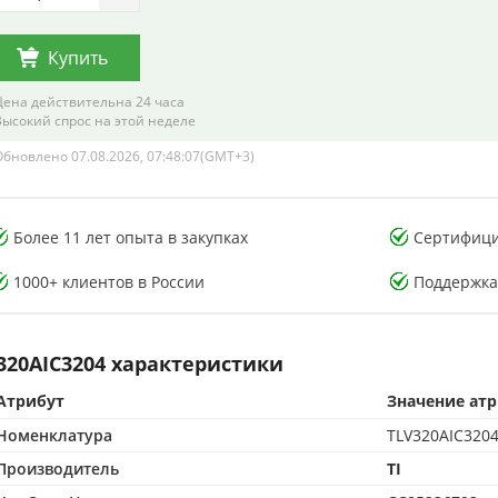
Купить
Цена действительна 24 часа
Высокий спрос на этой неделе
Обновлено 07.08.2026, 07:48:07(GMT+3)
тория тестирования
Лаборатория тестирования
Более 11 лет опыта в закупках
Сертифици
онных компонентов
электронных компонентов
1000+ клиентов в России
Поддержка
320AIC3204 характеристики
Атрибут
Значение ат
CMA-аккредитованная лаборатория
500 м² CMA-аккредитованная лаборатория
Номенклатура
TLV320AIC320
опыта в контроле качества
15+ лет опыта в контроле качества
от подделок по стандартам CMA
Защита от подделок по стандартам CMA
Производитель
TI