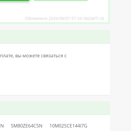
Обновлено 2026/08/07 07:34:36(GMT+3)
лате, вы можете связаться с
7N
5M80ZE64C5N
10M02SCE144I7G