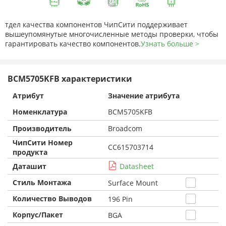
тдел качества компонентов ЧипСити поддерживает
вышеупомянутые многочисленные методы проверки, чтобы
гарантировать качество компонентов.
Узнать больше >
BCM5705KFB характеристики
Атрибут
Значение атрибута
Номенклатура
BCM5705KFB
Производитель
Broadcom
ЧипСити Номер
CC615703714
продукта
Даташит
Datasheet
Стиль Монтажа
Surface Mount
Количество Выводов
196 Pin
Корпус/Пакет
BGA