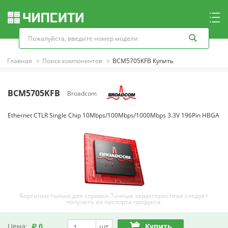
Главная
Поиск компонентов
BCM5705KFB Купить
BCM5705KFB
Broadcom
Ethernet CTLR Single Chip 10Mbps/100Mbps/1000Mbps 3.3V 196Pin HBGA
Картинки только для справки.Точные характеристики следует
получить из паспорта продукта.
Цена:
₽ 0
Купить
шт