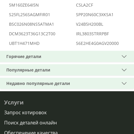
5M160ZE64I5N
CSLA2CF
S25FL256SAGMFIR01
SPP20N60C3XKSA1
BSC026N08NS5ATMA1
V24B5H200BL
DCM3623T36G13C2T00
IRL3803STRRPBF
UBT1H471MHD
S6E2HE4G0AGV20000
Горячие детали
Популярные детали
Недавно популярные детали
Услуги
Запрос котировок
Поиск деталей онлайн
Обеспечение качества