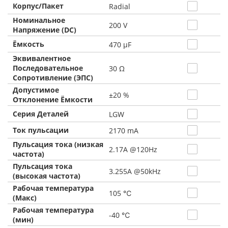
Корпус/Пакет
Radial
Номинальное
200 V
Напряжение (DC)
Ёмкость
470 µF
Эквивалентное
Последовательное
30 Ω
Сопротивление (ЭПС)
Допустимое
±20 %
Отклонение Ёмкости
Серия Деталей
LGW
Ток пульсации
2170 mA
Пульсация тока (низкая
2.17A @120Hz
частота)
Пульсация тока
3.255A @50kHz
(высокая частота)
Рабочая температура
105 ℃
(Макс)
Рабочая температура
-40 ℃
(мин)