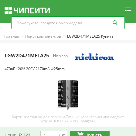
Главная
Поиск компонентов
LGW2D471MELA25 Купить
LGW2D471MELA25
Nichicon
470uF ±20% 200V 2170mA Φ25mm
Картинки только для справки.Точные характеристики следует
получить из паспорта продукта.
Цена:
₽ 322
Купить
шт