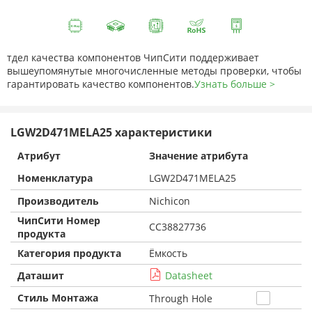
тдел качества компонентов ЧипСити поддерживает
вышеупомянутые многочисленные методы проверки, чтобы
гарантировать качество компонентов.
Узнать больше >
LGW2D471MELA25 характеристики
Атрибут
Значение атрибута
Номенклатура
LGW2D471MELA25
Производитель
Nichicon
ЧипСити Номер
CC38827736
продукта
Категория продукта
Ёмкость
Даташит
Datasheet
Стиль Монтажа
Through Hole