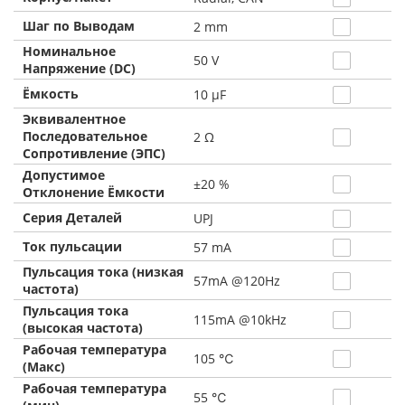
Шаг по Выводам
2 mm
Номинальное
50 V
Напряжение (DC)
Ёмкость
10 µF
Эквивалентное
Последовательное
2 Ω
Сопротивление (ЭПС)
Допустимое
±20 %
Отклонение Ёмкости
Серия Деталей
UPJ
Ток пульсации
57 mA
Пульсация тока (низкая
57mA @120Hz
частота)
Пульсация тока
115mA @10kHz
(высокая частота)
Рабочая температура
105 ℃
(Макс)
Рабочая температура
55 ℃