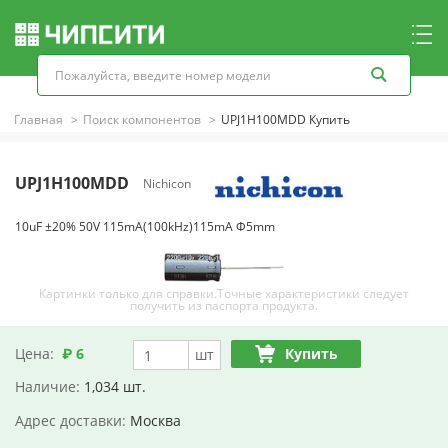
Главная
Поиск компонентов
UPJ1H100MDD Купить
UPJ1H100MDD
Nichicon
10uF ±20% 50V 115mA(100kHz)115mA Φ5mm
Картинки только для справки.Точные характеристики следует
получить из паспорта продукта.
Цена:
₽ 6
Купить
шт
Наличие:
1,034 шт.
Адрес доставки:
Москва