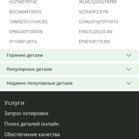
KSZ9897RTXC
IRLML5203GTRPBF
BSC040N10NS5
5CEFA9F23I7N
10M02SCU169C8G
S29AL016J70TFI010
EPM240T100I5N
EP4CE22E22C8N
FF150R12RT4
EP4CE6F17C8N
Горячие детали
Популярные детали
Недавно популярные детали
Услуги
Запрос котировок
Поиск деталей онлайн
Обеспечение качества