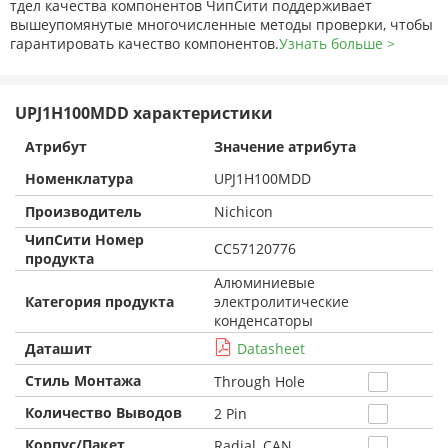
тдел качества компонентов ЧипСити поддерживает
вышеупомянутые многочисленные методы проверки, чтобы
гарантировать качество компонентов.
Узнать больше >
UPJ1H100MDD характеристики
Атрибут
Значение атрибута
Номенклатура
UPJ1H100MDD
Производитель
Nichicon
ЧипСити Номер
CC57120776
продукта
Алюминиевые
Категория продукта
электролитические
конденсаторы
Даташит
Datasheet
Стиль Монтажа
Through Hole
Количество Выводов
2 Pin
Корпус/Пакет
Radial, CAN