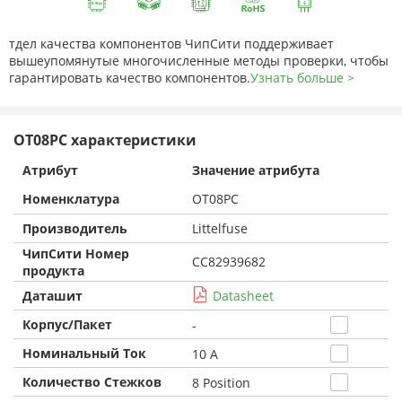
тдел качества компонентов ЧипСити поддерживает
вышеупомянутые многочисленные методы проверки, чтобы
гарантировать качество компонентов.
Узнать больше >
OT08PC характеристики
Атрибут
Значение атрибута
Номенклатура
OT08PC
Производитель
Littelfuse
ЧипСити Номер
CC82939682
продукта
Даташит
Datasheet
Корпус/Пакет
-
Номинальный Ток
10 A
Количество Стежков
8 Position