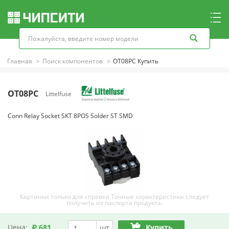
Главная
Поиск компонентов
OT08PC Купить
OT08PC
Littelfuse
Conn Relay Socket SKT 8POS Solder ST SMD
Картинки только для справки.Точные характеристики следует
получить из паспорта продукта.
Цена:
₽ 681
Купить
шт