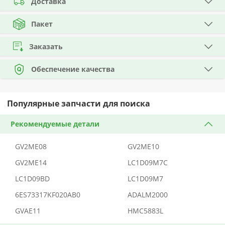
Доставка
Пакет
Заказать
Обеспечение качества
Популярные запчасти для поиска
Рекомендуемые детали
GV2ME08
GV2ME10
GV2ME14
LC1D09M7C
LC1D09BD
LC1D09M7
6ES73317KF020AB0
ADALM2000
GVAE11
HMC5883L