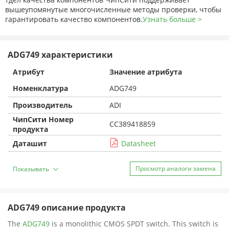
вышеупомянутые многочисленные методы проверки, чтобы
гарантировать качество компонентов.
Узнать больше >
ADG749 характеристики
Атрибут
Значение атрибута
Номенклатура
ADG749
Производитель
ADI
ЧипСити Номер
CC389418859
продукта
Даташит
Datasheet
Просмотр аналоги замена
Показывать
ADG749 описание продукта
The
ADG749
is a monolithic CMOS SPDT switch. This switch is