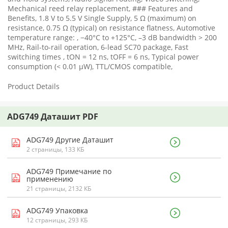
Mechanical reed relay replacement, ### Features and
Benefits, 1.8 V to 5.5 V Single Supply, 5 Ω (maximum) on
resistance, 0.75 Ω (typical) on resistance flatness, Automotive
temperature range: , −40°C to +125°C, –3 dB bandwidth > 200
MHz, Rail-to-rail operation, 6-lead SC70 package, Fast
switching times , tON = 12 ns, tOFF = 6 ns, Typical power
consumption (< 0.01 μW), TTL/CMOS compatible,
Product Details
ADG749 Даташит PDF
ADG749 Другие Даташит
2 страницы, 133 КБ
ADG749 Примечание по
применению
21 страницы, 2132 КБ
ADG749 Упаковка
12 страницы, 293 КБ