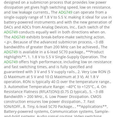
designed on a submicron process that provides low power
dissipation yet gives high switching speed, low on resistance,
and low leakage currents., The
ADG749
can operate from a
single-supply range of 1.8 V to 5.5 V, making it ideal for use in
battery-powered instruments and with the new generation of
DACs and ADCs from Analog Devices, Inc., Each switch of the
ADG749
conducts equally well in both directions when on.
The
ADG749
exhibits break-before-make switching action.
<.p>, Because of the advanced submicron process, −3 dB
bandwidths of greater than 200 MHz can be achieved., The
ADG749
is available in a 6-lead SC70 package., **Product
Highlights**, 1. 1.8 V to 5.5 V Single-Supply Operation. The
ADG749
offers high performance, including low on resistance
and fast switching times, and is fully specified and
guaranteed with 3 V and 5 V supply rails., 2. Very Low RON (5
Ω Maximum at 5 V and 10 Ω Maximum at 3 V). At 1.8 V
operation, RON is typically 40 Ω over the temperature range.,
3. Automotive Temperature Range: −40°C to +125°C., 4. On
Resistance Flatness (RFLAT(ON)) (0.75 Ω typical)., 5. −3 dB
Bandwidth > 200 MHz., 6. Low Power Dissipation. CMOS
construction ensures low power dissipation., 7. Fast
tON/tOFF., 8. Tiny, 6-lead SC70 Package., , **Applications**,
Battery-powered systems, Communication systems, Sample-
and-hold systems, Audio signal routing, Video switching,