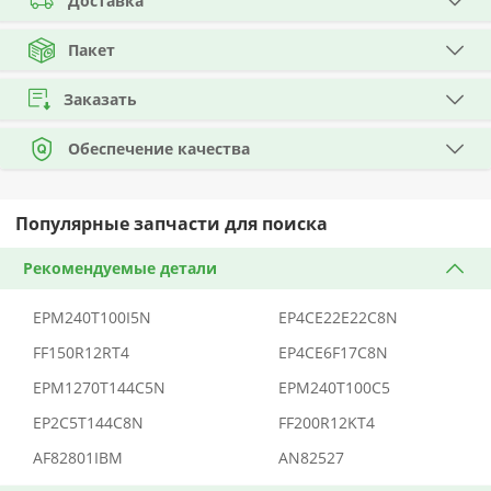
Доставка
Пакет
Заказать
Обеспечение качества
Популярные запчасти для поиска
Рекомендуемые детали
EPM240T100I5N
EP4CE22E22C8N
FF150R12RT4
EP4CE6F17C8N
EPM1270T144C5N
EPM240T100C5
EP2C5T144C8N
FF200R12KT4
AF82801IBM
AN82527