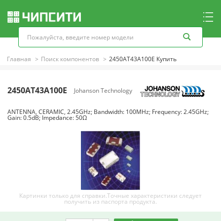
Главная
Поиск компонентов
2450AT43A100E Купить
2450AT43A100E
Johanson Technology
ANTENNA, CERAMIC, 2.45GHz; Bandwidth: 100MHz; Frequency: 2.45GHz;
Gain: 0.5dB; Impedance: 50Ω
Картинки только для справки.Точные характеристики следует
получить из паспорта продукта.