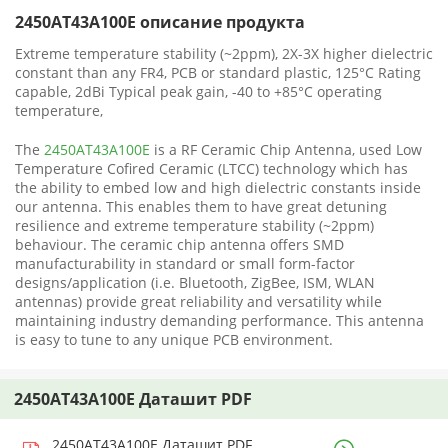
2450AT43A100E описание продукта
Extreme temperature stability (~2ppm), 2X-3X higher dielectric
constant than any FR4, PCB or standard plastic, 125°C Rating
capable, 2dBi Typical peak gain, -40 to +85°C operating
temperature,
The
2450AT43A100E
is a RF Ceramic Chip Antenna, used Low
Temperature Cofired Ceramic (LTCC) technology which has
the ability to embed low and high dielectric constants inside
our antenna. This enables them to have great detuning
resilience and extreme temperature stability (~2ppm)
behaviour. The ceramic chip antenna offers SMD
manufacturability in standard or small form-factor
designs/application (i.e. Bluetooth, ZigBee, ISM, WLAN
antennas) provide great reliability and versatility while
maintaining industry demanding performance. This antenna
is easy to tune to any unique PCB environment.
2450AT43A100E Даташит PDF
2450AT43A100E Даташит PDF