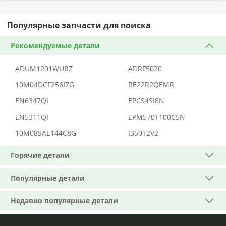
Популярные запчасти для поиска
Рекомендуемые детали
ADUM1201WURZ
ADRF5020
10M04DCF256I7G
RE22R2QEMR
EN6347QI
EPCS4SI8N
EN5311QI
EPM570T100C5N
10M08SAE144C8G
I350T2V2
Горячие детали
Популярные детали
Недавно популярные детали