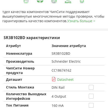
тдел качества компонентов ЧипСити поддерживает
вышеупомянутые многочисленные методы проверки, чтобы
гарантировать качество компонентов.
Узнать больше >
SR3B102BD характеристики
Атрибут
Значение атрибута
Номенклатура
SR3B102BD
Производитель
Schneider Electric
ЧипСити Номер
CC18674162
продукта
Даташит
Datasheet
Стиль Монтажа
DIN Rail
Количество Выходных
4 Output
Интерфейсов
Ток Питания
160 mA