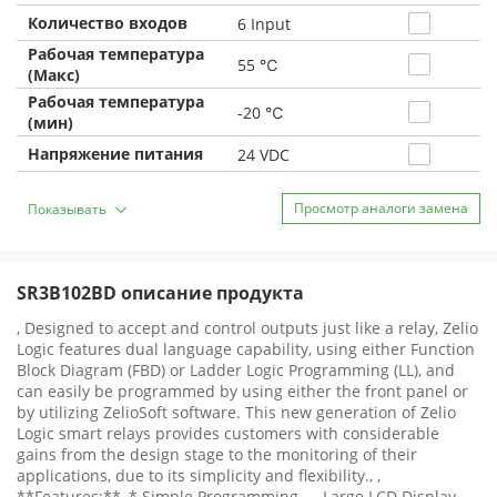
Количество входов
6 Input
Рабочая температура
55 ℃
(Макс)
Рабочая температура
-20 ℃
(мин)
Напряжение питания
24 VDC
Просмотр аналоги замена
Показывать
SR3B102BD описание продукта
, Designed to accept and control outputs just like a relay, Zelio
Logic features dual language capability, using either Function
Block Diagram (FBD) or Ladder Logic Programming (LL), and
can easily be programmed by using either the front panel or
by utilizing ZelioSoft software. This new generation of Zelio
Logic smart relays provides customers with considerable
gains from the design stage to the monitoring of their
applications, due to its simplicity and flexibility., ,
**Features:**, * Simple Programming — Large LCD Display