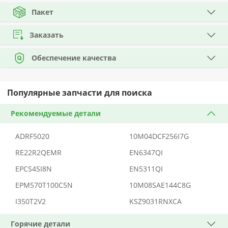
Пакет
Заказать
Обеспечение качества
Популярные запчасти для поиска
Рекомендуемые детали
ADRF5020
10M04DCF256I7G
RE22R2QEMR
EN6347QI
EPCS4SI8N
EN5311QI
EPM570T100C5N
10M08SAE144C8G
I350T2V2
KSZ9031RNXCA
Горячие детали