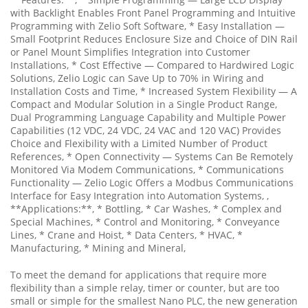
with Backlight Enables Front Panel Programming and Intuitive
Programming with Zelio Soft Software, * Easy Installation —
Small Footprint Reduces Enclosure Size and Choice of DIN Rail
or Panel Mount Simplifies Integration into Customer
Installations, * Cost Effective — Compared to Hardwired Logic
Solutions, Zelio Logic can Save Up to 70% in Wiring and
Installation Costs and Time, * Increased System Flexibility — A
Compact and Modular Solution in a Single Product Range,
Dual Programming Language Capability and Multiple Power
Capabilities (12 VDC, 24 VDC, 24 VAC and 120 VAC) Provides
Choice and Flexibility with a Limited Number of Product
References, * Open Connectivity — Systems Can Be Remotely
Monitored Via Modem Communications, * Communications
Functionality — Zelio Logic Offers a Modbus Communications
Interface for Easy Integration into Automation Systems, ,
**Applications:**, * Bottling, * Car Washes, * Complex and
Special Machines, * Control and Monitoring, * Conveyance
Lines, * Crane and Hoist, * Data Centers, * HVAC, *
Manufacturing, * Mining and Mineral,
To meet the demand for applications that require more
flexibility than a simple relay, timer or counter, but are too
small or simple for the smallest Nano PLC, the new generation