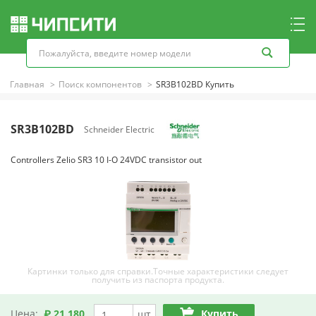
Главная
Поиск компонентов
SR3B102BD Купить
SR3B102BD
Schneider Electric
Controllers Zelio SR3 10 I-O 24VDC transistor out
Картинки только для справки.Точные характеристики следует
получить из паспорта продукта.
Цена:
₽ 21,180
Купить
шт