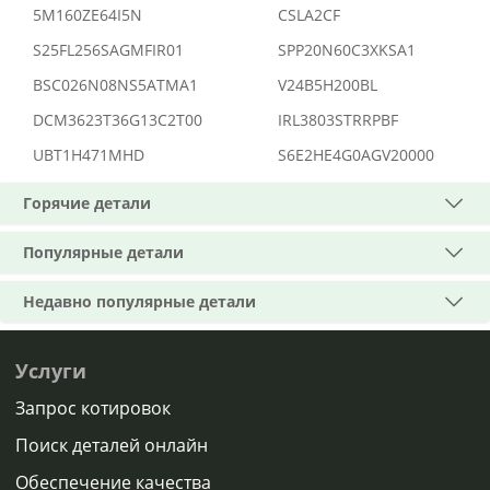
5M160ZE64I5N
CSLA2CF
S25FL256SAGMFIR01
SPP20N60C3XKSA1
BSC026N08NS5ATMA1
V24B5H200BL
DCM3623T36G13C2T00
IRL3803STRRPBF
UBT1H471MHD
S6E2HE4G0AGV20000
Горячие детали
Популярные детали
Недавно популярные детали
Услуги
Запрос котировок
Поиск деталей онлайн
Обеспечение качества