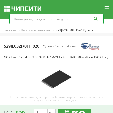
Главная
Поиск компонентов
S29JL032J70TFI020 Купить
S29JL032J70TFI020
Cypress Semiconductor
NOR Flash Serial 3V/3.3V 32Mbit 4M/2M x 8Bit/16Bit 70ns 48Pin TSOP Tray
Картинки только для справки.Точные характеристики следует
получить из паспорта продукта.
Цена:
₽ 245
Купить
шт