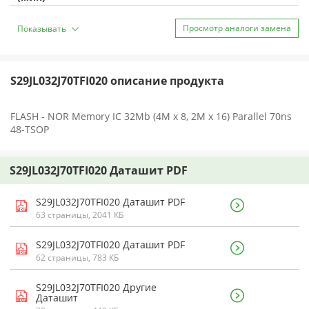
Просмотр аналоги замена
Показывать
S29JL032J70TFI020 описание продукта
FLASH - NOR Memory IC 32Mb (4M x 8, 2M x 16) Parallel 70ns
48-TSOP
S29JL032J70TFI020 Даташит PDF
S29JL032J70TFI020 Даташит PDF
63 страницы, 2041 КБ
S29JL032J70TFI020 Даташит PDF
62 страницы, 783 КБ
S29JL032J70TFI020 Другие
Даташит