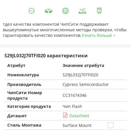
тдел качества компонентов ЧипСити поддерживает
вышеупомянутые многочисленные методы проверки, чтобы
гарантировать качество компонентов.
Узнать больше >
S29JL032J70TFI020 характеристики
Атрибут
Значение атрибута
Номенклатура
S29JL032J70TFI020
Производитель
Cypress Semiconductor
ЧипСити Номер
CC31674346
продукта
Категория продукта
Чип Flash
Даташит
Datasheet
Стиль Монтажа
Surface Mount