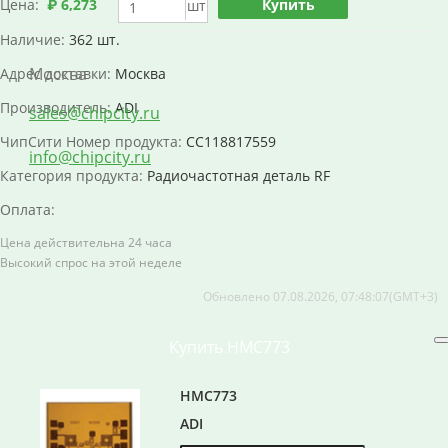
Цена:
₽ 6,273
Купить
шт
Наличие:
362 шт.
Москва
Адрес доставки:
Москва
Производитель:
ADI
sales@chipcity.ru
ЧипСити Номер продукта:
CC118817559
info@chipcity.ru
Категория продукта:
Радиочастотная деталь RF
Оплата:
Цена действительна 24 часа
Высокий спрос на этой неделе
Обновлено 07.08.2026, 07:48:07(GMT+3)
Купить HMC773
HMC773
ADI