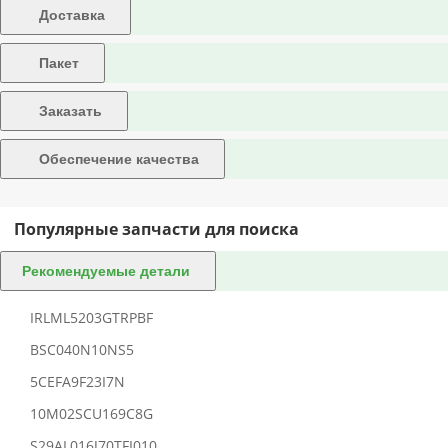
Доставка
Пакет
Заказать
Обеспечение качества
Популярные запчасти для поиска
Рекомендуемые детали
IRLML5203GTRPBF
BSC040N10NS5
5CEFA9F23I7N
10M02SCU169C8G
S29AL016J70TFI010