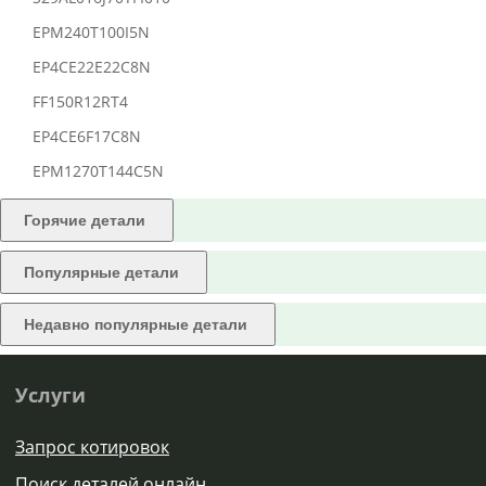
EPM240T100I5N
EP4CE22E22C8N
FF150R12RT4
EP4CE6F17C8N
EPM1270T144C5N
Горячие детали
Популярные детали
Недавно популярные детали
Услуги
Запрос котировок
Поиск деталей онлайн