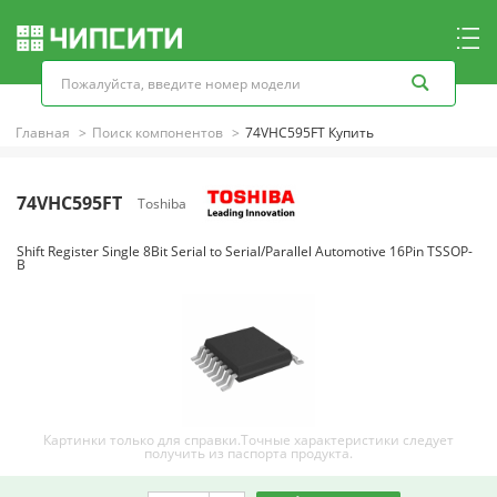
Главная
Поиск компонентов
74VHC595FT Купить
74VHC595FT
Toshiba
Shift Register Single 8Bit Serial to Serial/Parallel Automotive 16Pin TSSOP-
B
Картинки только для справки.Точные характеристики следует
получить из паспорта продукта.