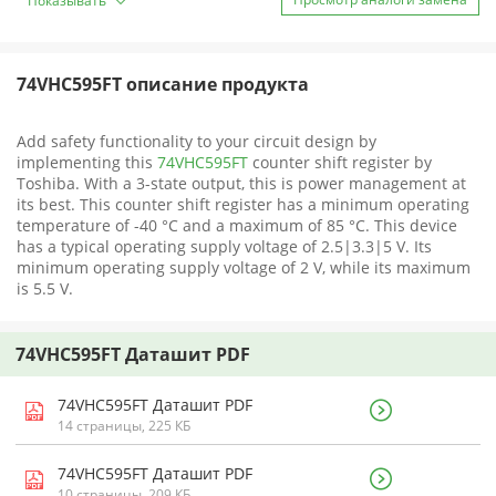
Показывать
74VHC595FT описание продукта
Add safety functionality to your circuit design by
implementing this
74VHC595FT
counter shift register by
Toshiba. With a 3-state output, this is power management at
its best. This counter shift register has a minimum operating
temperature of -40 °C and a maximum of 85 °C. This device
has a typical operating supply voltage of 2.5|3.3|5 V. Its
minimum operating supply voltage of 2 V, while its maximum
is 5.5 V.
74VHC595FT Даташит PDF
74VHC595FT Даташит PDF
14 страницы, 225 КБ
74VHC595FT Даташит PDF
10 страницы, 209 КБ