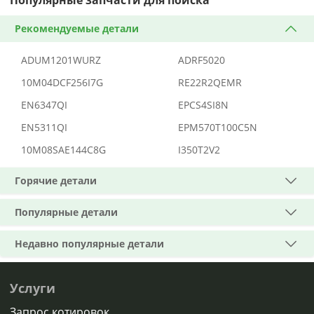
Популярные запчасти для поиска
Рекомендуемые детали
ADUM1201WURZ
ADRF5020
10M04DCF256I7G
RE22R2QEMR
EN6347QI
EPCS4SI8N
EN5311QI
EPM570T100C5N
10M08SAE144C8G
I350T2V2
Горячие детали
Популярные детали
Недавно популярные детали
Услуги
Запрос котировок