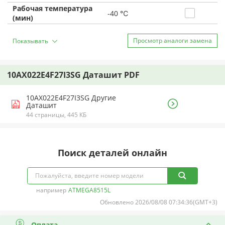
Рабочая температура
-40 ℃
(мин)
Просмотр аналоги замена
Показывать
10AX022E4F27I3SG Даташит PDF
10AX022E4F27I3SG Другие
Даташит
44 страницы, 445 КБ
Поиск деталей онлайн
например
ATMEGA8515L
Обновлено 2026/08/08 07:34:36(GMT+3)
Оплата