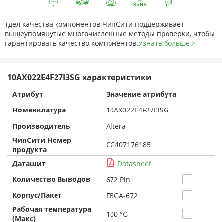
тдел качества компонентов ЧипСити поддерживает
вышеупомянутые многочисленные методы проверки, чтобы
гарантировать качество компонентов.
Узнать больше >
10AX022E4F27I3SG характеристики
Атрибут
Значение атрибута
Номенклатура
10AX022E4F27I3SG
Производитель
Altera
ЧипСити Номер
CC407176185
продукта
Даташит
Datasheet
Количество Выводов
672 Pin
Корпус/Пакет
FBGA-672
Рабочая температура
100 ℃
(Макс)