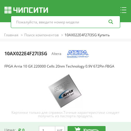
Главная
Поиск компонентов
10AX022E4F27I3SG Купить
10AX022E4F27I3SG
Altera
FPGA Arria 10 GX 220000 Cells 20nm Technology 0.9V 672Pin FBGA
Картинки только для справки.Точные характеристики следует
получить из паспорта продукта.
Цена:
₽ 0
Купить
шт