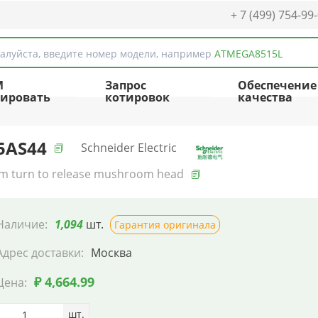
+ 7 (499) 754-99
алуйста, введите номер модели, например
ATMEGA8515L
M
Запрос
Обеспечение
ировать
котировок
качества
5AS44
Schneider Electric
 turn to release mushroom head
Наличие:
1,094
шт.
Гарантия оригинала
Адрес доставки:
Москва
₽ 4,664.99
Цена:
шт.