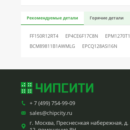
Рекомендуемые детали
Горячие детали
FF150R12RT4
EP4CE6F17C8N
EPM1270T
BCM89811B1AWMLG
EPCQ128ASI16N
+ 7 (499) 754-99-09
sales@chipcity.ru
г. Москва, Преснеснкая набережная, д.
12, помещение 8Н.