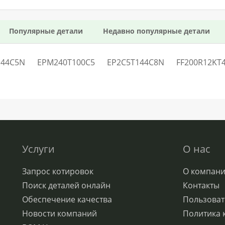
Популярные детали
Недавно популярные детали
144C5N
EPM240T100C5
EP2C5T144C8N
FF200R12KT
Услуги
О нас
Запрос котировок
О компан
Поиск деталей онлайн
Контакты
Обеспечение качества
Пользоват
Новости компаний
Политика 