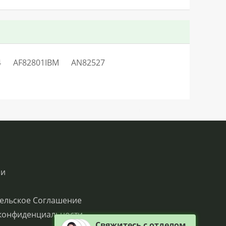
4
AF82801IBM
AN82527
SN:H0.2LO35413V40Q0QC0S0
ии
ельское Соглашение
конфиденциальности
Свяжитесь с отделом