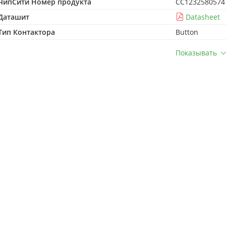
ЧипСити Номер продукта
CC1232580574
Даташит
Datasheet
Тип Контактора
Button
Показывать