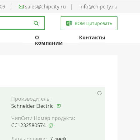
-09
|
sales@chipcity.ru
|
info@chipcity.ru
BOM Цитировать
О
Контакты
компании
Производитель:
Schneider Electric
ЧипСити Номер продукта:
CC1232580574
Дата доставки:
7 дней