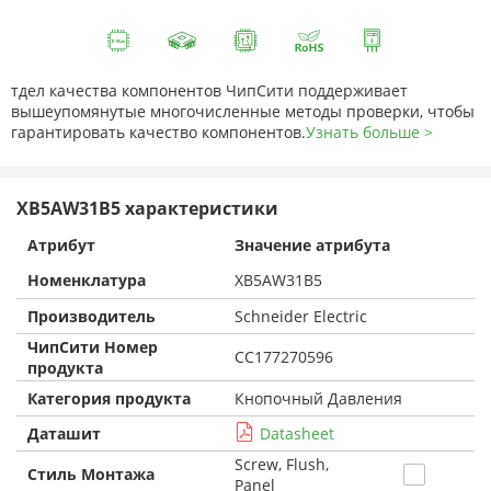
тдел качества компонентов ЧипСити поддерживает
вышеупомянутые многочисленные методы проверки, чтобы
гарантировать качество компонентов.
Узнать больше >
XB5AW31B5 характеристики
Атрибут
Значение атрибута
Номенклатура
XB5AW31B5
Производитель
Schneider Electric
ЧипСити Номер
CC177270596
продукта
Категория продукта
Кнопочный Давления
Даташит
Datasheet
Screw, Flush,
Стиль Монтажа
Panel