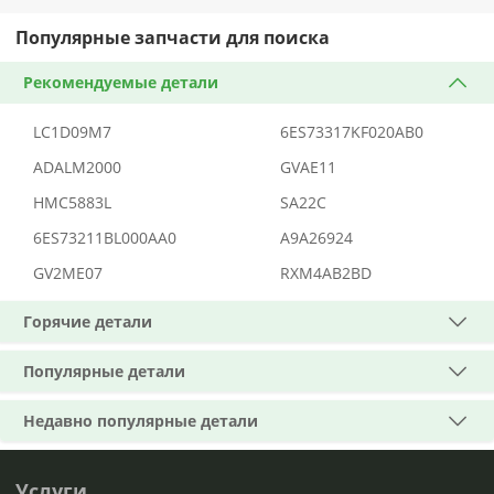
Популярные запчасти для поиска
Рекомендуемые детали
LC1D09M7
6ES73317KF020AB0
ADALM2000
GVAE11
HMC5883L
SA22C
6ES73211BL000AA0
A9A26924
GV2ME07
RXM4AB2BD
Горячие детали
Популярные детали
Недавно популярные детали
Услуги