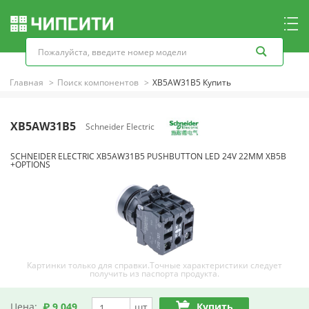
Главная
Поиск компонентов
XB5AW31B5 Купить
XB5AW31B5
Schneider Electric
SCHNEIDER ELECTRIC XB5AW31B5 PUSHBUTTON LED 24V 22MM XB5B
+OPTIONS
Картинки только для справки.Точные характеристики следует
получить из паспорта продукта.
Цена:
₽ 9,049
Купить
шт