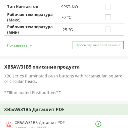
Тип Контактов
SPST-NO
Рабочая температура
70 ℃
(Макс)
Рабочая температура
-25 ℃
(мин)
Просмотр аналоги замена
Показывать
XB5AW31B5 описание продукта
XB6 series illuminated push buttons with rectangular, square
or circular head.,
**Illuminated Pushbuttons**
XB5AW31B5 Даташит PDF
XB5AW31B5 Даташит PDF
3 страницы, 265 КБ