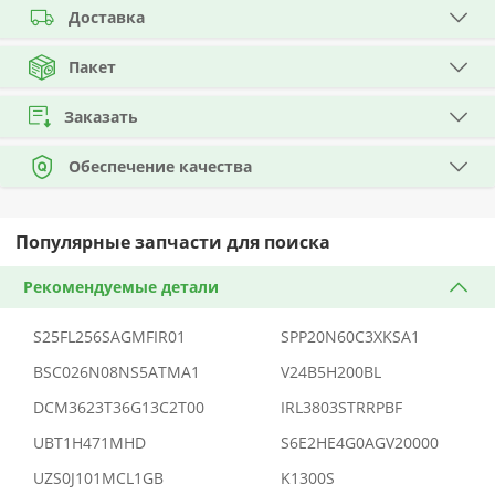
Доставка
Пакет
Заказать
Обеспечение качества
Популярные запчасти для поиска
Рекомендуемые детали
S25FL256SAGMFIR01
SPP20N60C3XKSA1
BSC026N08NS5ATMA1
V24B5H200BL
DCM3623T36G13C2T00
IRL3803STRRPBF
UBT1H471MHD
S6E2HE4G0AGV20000
UZS0J101MCL1GB
K1300S