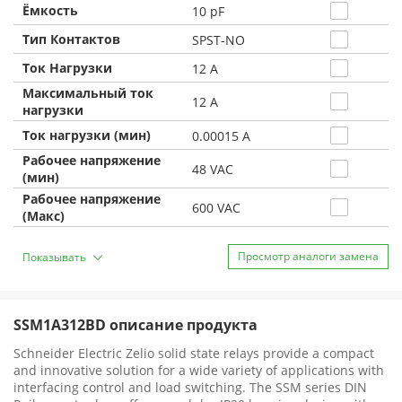
Ёмкость
10 pF
Тип Контактов
SPST-NO
Ток Нагрузки
12 A
Максимальный ток
12 A
нагрузки
Ток нагрузки (мин)
0.00015 A
Рабочее напряжение
48 VAC
(мин)
Рабочее напряжение
600 VAC
(Макс)
Просмотр аналоги замена
Показывать
SSM1A312BD описание продукта
Schneider Electric Zelio solid state relays provide a compact
and innovative solution for a wide variety of applications with
interfacing control and load switching. The SSM series DIN