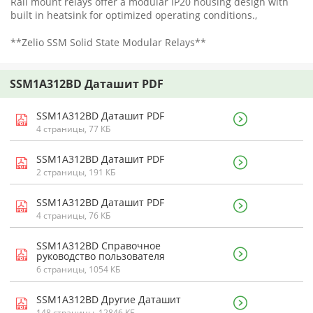
Rail mount relays offer a modular IP20 housing design with
built in heatsink for optimized operating conditions.,
**Zelio SSM Solid State Modular Relays**
SSM1A312BD Даташит PDF
SSM1A312BD Даташит PDF
4 страницы, 77 КБ
SSM1A312BD Даташит PDF
2 страницы, 191 КБ
SSM1A312BD Даташит PDF
4 страницы, 76 КБ
SSM1A312BD Справочное
руководство пользователя
6 страницы, 1054 КБ
SSM1A312BD Другие Даташит
148 страницы, 12846 КБ