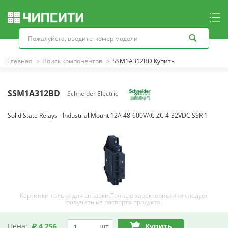
Главная
Поиск компонентов
SSM1A312BD Купить
SSM1A312BD
Schneider Electric
Solid State Relays - Industrial Mount 12A 48-600VAC ZC 4-32VDC SSR 1
Картинки только для справки.Точные характеристики следует
получить из паспорта продукта.
Цена:
₽ 4,256
Купить
шт