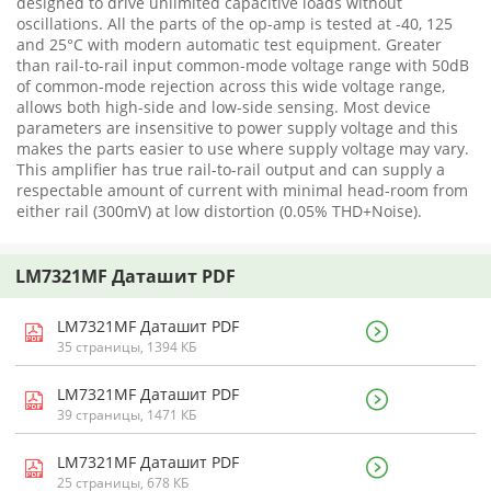
designed to drive unlimited capacitive loads without
oscillations. All the parts of the op-amp is tested at -40, 125
and 25°C with modern automatic test equipment. Greater
than rail-to-rail input common-mode voltage range with 50dB
of common-mode rejection across this wide voltage range,
allows both high-side and low-side sensing. Most device
parameters are insensitive to power supply voltage and this
makes the parts easier to use where supply voltage may vary.
This amplifier has true rail-to-rail output and can supply a
respectable amount of current with minimal head-room from
either rail (300mV) at low distortion (0.05% THD+Noise).
LM7321MF Даташит PDF
LM7321MF Даташит PDF
35 страницы, 1394 КБ
LM7321MF Даташит PDF
39 страницы, 1471 КБ
LM7321MF Даташит PDF
25 страницы, 678 КБ