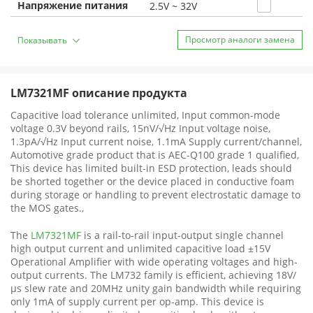
Напряжение питания
2.5V ~ 32V
Просмотр аналоги замена
Показывать
LM7321MF описание продукта
Capacitive load tolerance unlimited, Input common-mode
voltage 0.3V beyond rails, 15nV/√Hz Input voltage noise,
1.3pA/√Hz Input current noise, 1.1mA Supply current/channel,
Automotive grade product that is AEC-Q100 grade 1 qualified,
This device has limited built-in ESD protection, leads should
be shorted together or the device placed in conductive foam
during storage or handling to prevent electrostatic damage to
the MOS gates.,
The
LM7321MF
is a rail-to-rail input-output single channel
high output current and unlimited capacitive load ±15V
Operational Amplifier with wide operating voltages and high-
output currents. The LM732 family is efficient, achieving 18V/
µs slew rate and 20MHz unity gain bandwidth while requiring
only 1mA of supply current per op-amp. This device is