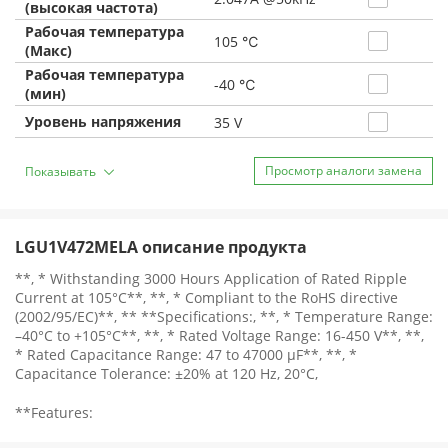
(высокая частота)
Рабочая температура
105 ℃
(Макс)
Рабочая температура
-40 ℃
(мин)
Уровень напряжения
35 V
Просмотр аналоги замена
Показывать
LGU1V472MELA описание продукта
**, * Withstanding 3000 Hours Application of Rated Ripple
Current at 105°C**, **, * Compliant to the RoHS directive
(2002/95/EC)**, ** **Specifications:, **, * Temperature Range:
–40°C to +105°C**, **, * Rated Voltage Range: 16-450 V**, **,
* Rated Capacitance Range: 47 to 47000 μF**, **, *
Capacitance Tolerance: ±20% at 120 Hz, 20°C,
**Features: