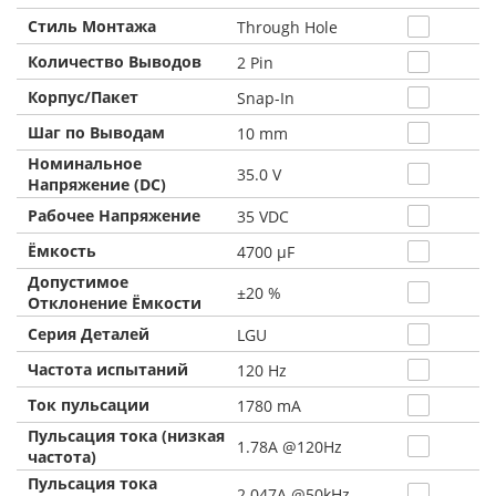
Стиль Монтажа
Through Hole
Количество Выводов
2 Pin
Корпус/Пакет
Snap-In
Шаг по Выводам
10 mm
Номинальное
35.0 V
Напряжение (DC)
Рабочее Напряжение
35 VDC
Ёмкость
4700 µF
Допустимое
±20 %
Отклонение Ёмкости
Серия Деталей
LGU
Частота испытаний
120 Hz
Ток пульсации
1780 mA
Пульсация тока (низкая
1.78A @120Hz
частота)
Пульсация тока
2.047A @50kHz