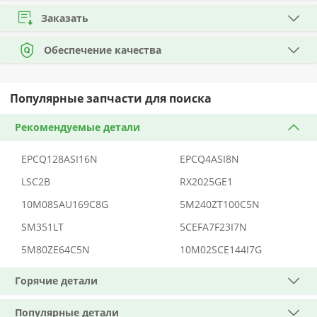
Заказать
Обеспечение качества
Популярные запчасти для поиска
Рекомендуемые детали
EPCQ128ASI16N
EPCQ4ASI8N
LSC2B
RX2025GE1
10M08SAU169C8G
5M240ZT100C5N
SM351LT
5CEFA7F23I7N
5M80ZE64C5N
10M02SCE144I7G
Горячие детали
Популярные детали