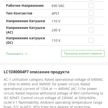
Рабочее Напряжение
690 VAC
Тип Контактов
4PST
Напряжение Катушки
110 V
Напряжение Катушки
230 V
(AC)
Напряжение катушки
110 V
(DC)
Просмотр аналоги замена
Показывать
LC1D80004P7 описание продукта
AC-1 utilisation category, Rated operational voltage of 690VAC
at 25Hz to 400Hz and 300VDC for power circuit, Rated
operational current of 125A at <= 440VAC (AC-1) for power
circuit, Rated impulse withstand voltage of 8KV conforming to
IEC 60947, Control circuit voltage of 230VAC at 50Hz/60Hz,
UL94 V-1 flammability, Ambient operating temperature range
from -5°C to 60°C, IP2x front face degree of protection