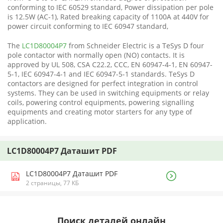
conforming to IEC 60529 standard, Power dissipation per pole
is 12.5W (AC-1), Rated breaking capacity of 1100A at 440V for
power circuit conforming to IEC 60947 standard,
The
LC1D80004P7
from Schneider Electric is a TeSys D four
pole contactor with normally open (NO) contacts. It is
approved by UL 508, CSA C22.2, CCC, EN 60947-4-1, EN 60947-
5-1, IEC 60947-4-1 and IEC 60947-5-1 standards. TeSys D
contactors are designed for perfect integration in control
systems. They can be used in switching equipments or relay
coils, powering control equipments, powering signalling
equipments and creating motor starters for any type of
application.
LC1D80004P7 Даташит PDF
LC1D80004P7 Даташит PDF
2 страницы, 77 КБ
Поиск деталей онлайн