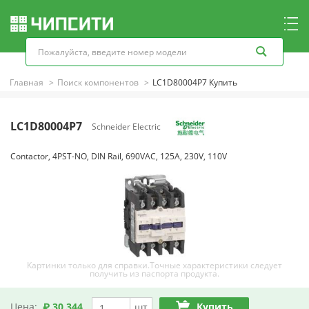
Главная
Поиск компонентов
LC1D80004P7 Купить
LC1D80004P7
Schneider Electric
Contactor, 4PST-NO, DIN Rail, 690VAC, 125A, 230V, 110V
Картинки только для справки.Точные характеристики следует
получить из паспорта продукта.
Цена:
₽ 30,344
Купить
шт