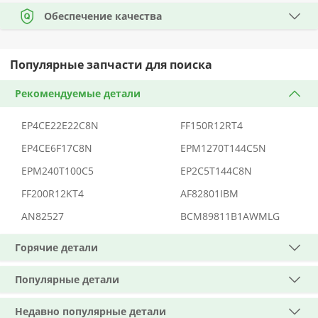
Обеспечение качества
Популярные запчасти для поиска
Рекомендуемые детали
EP4CE22E22C8N
FF150R12RT4
EP4CE6F17C8N
EPM1270T144C5N
EPM240T100C5
EP2C5T144C8N
FF200R12KT4
AF82801IBM
AN82527
BCM89811B1AWMLG
Горячие детали
Популярные детали
Недавно популярные детали