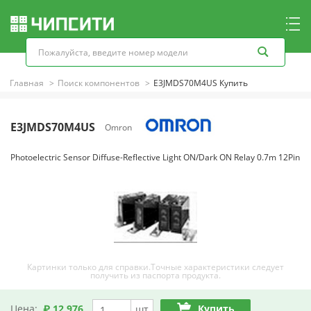
Главная
Поиск компонентов
E3JMDS70M4US Купить
E3JMDS70M4US
Omron
Photoelectric Sensor Diffuse-Reflective Light ON/Dark ON Relay 0.7m 12Pin
Картинки только для справки.Точные характеристики следует
получить из паспорта продукта.
Цена:
₽ 12,976
Купить
шт