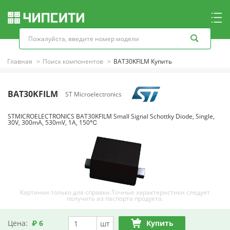
Главная
Поиск компонентов
BAT30KFILM Купить
BAT30KFILM
ST Microelectronics
STMICROELECTRONICS BAT30KFILM Small Signal Schottky Diode, Single,
30V, 300mA, 530mV, 1A, 150℃
Картинки только для справки.Точные характеристики следует
получить из паспорта продукта.
Цена:
₽ 6
Купить
шт