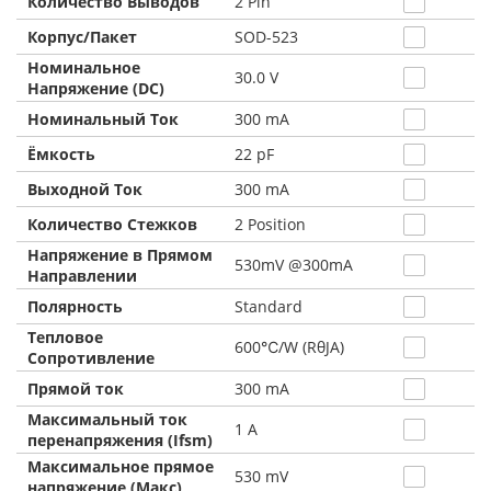
Количество Выводов
2 Pin
Корпус/Пакет
SOD-523
Номинальное
30.0 V
Напряжение (DC)
Номинальный Ток
300 mA
Ёмкость
22 pF
Выходной Ток
300 mA
Количество Стежков
2 Position
Напряжение в Прямом
530mV @300mA
Направлении
Полярность
Standard
Тепловое
600℃/W (RθJA)
Сопротивление
Прямой ток
300 mA
Максимальный ток
1 A
перенапряжения (Ifsm)
Максимальное прямое
530 mV
напряжение (Макс)