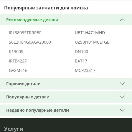
Популярные запчасти для поиска
Рекомендуемые детали
IRL3803STRRPBF
UBT1H471MHD
S6E2HE4G0AGV20000
UZS0J101MCL1GB
K1300S
DN100
IRFB4227
BAT17
GV2ME16
MCP23S17
Горячие детали
Популярные детали
Недавно популярные детали
Услуги