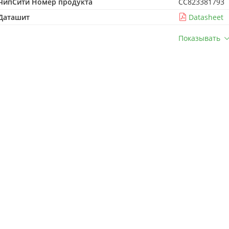
ЧипСити Номер продукта
CC823381793
Даташит
Datasheet
Показывать