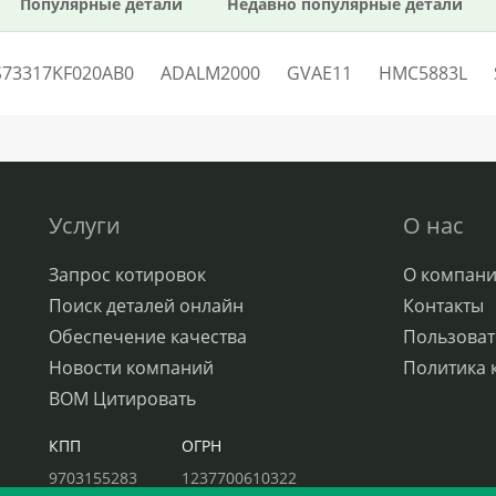
Популярные детали
Недавно популярные детали
S73317KF020AB0
ADALM2000
GVAE11
HMC5883L
Услуги
О нас
Запрос котировок
О компан
Поиск деталей онлайн
Контакты
Обеспечение качества
Пользоват
Новости компаний
Политика 
BOM Цитировать
КПП
ОГРН
9703155283
1237700610322