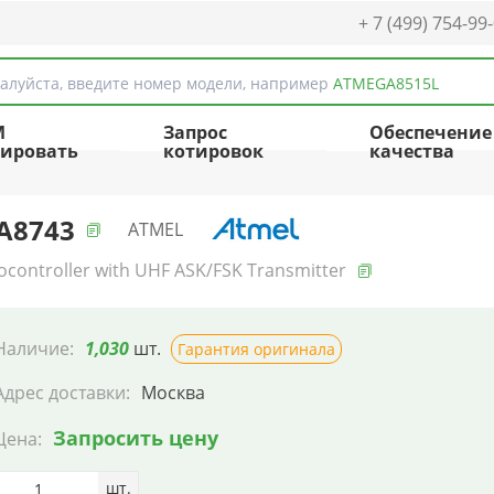
+ 7 (499) 754-99
алуйста, введите номер модели, например
ATMEGA8515L
M
Запрос
Обеспечение
ировать
котировок
качества
A8743
ATMEL
ocontroller with UHF ASK/FSK Transmitter
Наличие:
1,030
шт.
Гарантия оригинала
Адрес доставки:
Москва
Запросить цену
Цена:
шт.