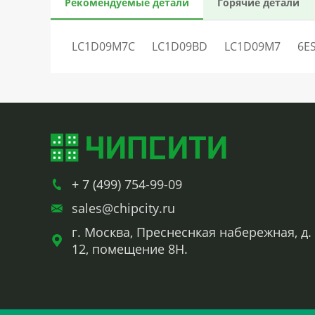
Рекомендуемые детали
Горячие детали
LC1D09M7C
LC1D09BD
LC1D09M7
6E
+ 7 (499) 754-99-09
sales@chipcity.ru
г. Москва, Преснеснкая набережная, д.
12, помещение 8Н.