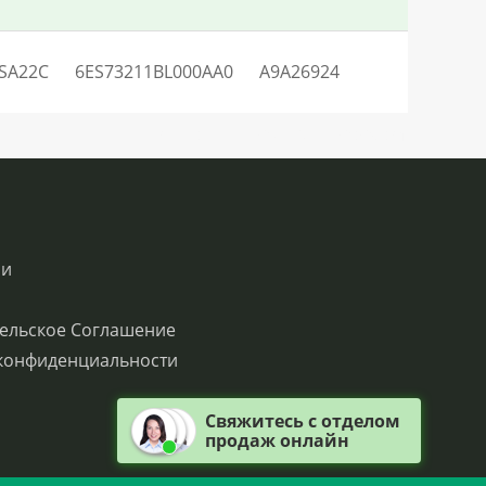
SA22C
6ES73211BL000AA0
A9A26924
SN:H0.29943LO75369V43Q0QC0S1
ии
ельское Соглашение
конфиденциальности
Свяжитесь с отделом
продаж онлайн