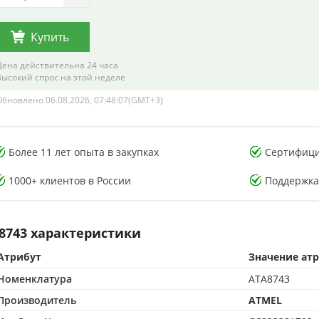
Купить
Цена действительна 24 часа
Высокий спрос на этой неделе
Обновлено 06.08.2026, 07:48:07(GMT+3)
тория тестирования
Лаборатория тестирования
Более 11 лет опыта в закупках
Сертифици
онных компонентов
электронных компонентов
1000+ клиентов в России
Поддержка
8743 характеристики
Атрибут
Значение ат
CMA-аккредитованная лаборатория
500 м² CMA-аккредитованная лаборатория
Номенклатура
ATA8743
опыта в контроле качества
15+ лет опыта в контроле качества
от подделок по стандартам CMA
Защита от подделок по стандартам CMA
Производитель
ATMEL