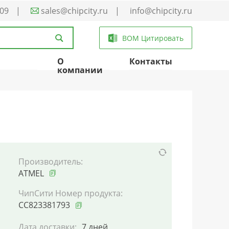
-09
|
sales@chipcity.ru
|
info@chipcity.ru
BOM Цитировать
О
Контакты
компании
Производитель:
ATMEL
ЧипСити Номер продукта:
CC823381793
Дата доставки:
7 дней