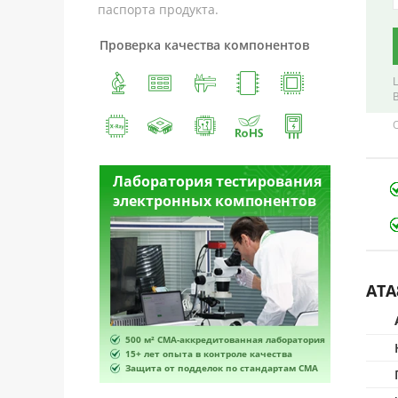
паспорта продукта.
Проверка качества компонентов
естирования
Лаборатория тестирования
Лабора
омпонентов
электронных компонентов
электр
ATA
ванная лаборатория
500 м² CMA-аккредитованная лаборатория
500 м² 
роле качества
15+ лет опыта в контроле качества
15+ лет 
по стандартам CMA
Защита от подделок по стандартам CMA
Защита 