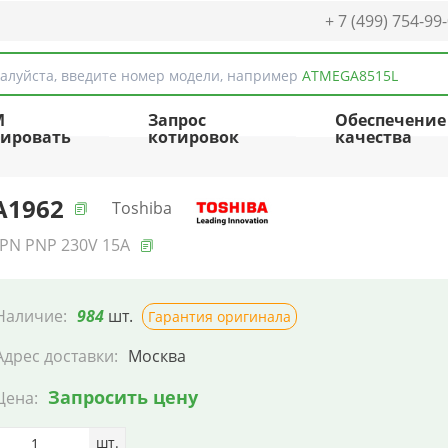
+ 7 (499) 754-99
алуйста, введите номер модели, например
ATMEGA8515L
M
Запрос
Обеспечение
ировать
котировок
качества
A1962
Toshiba
PN PNP 230V 15A
Наличие:
984
шт.
Гарантия оригинала
Адрес доставки:
Москва
Запросить цену
Цена:
шт.