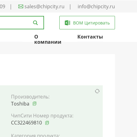
-09
|
sales@chipcity.ru
|
info@chipcity.ru
BOM Цитировать
О
Контакты
компании
Производитель:
Toshiba
ЧипСити Номер продукта:
CC322469810
Категория продукта: