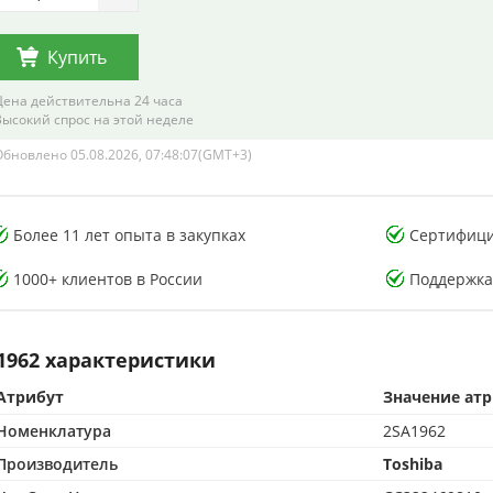
Купить
Цена действительна 24 часа
Высокий спрос на этой неделе
Обновлено 05.08.2026, 07:48:07(GMT+3)
тория тестирования
Лаборатория тестирования
Более 11 лет опыта в закупках
Сертифици
онных компонентов
электронных компонентов
1000+ клиентов в России
Поддержка
1962 характеристики
Атрибут
Значение ат
CMA-аккредитованная лаборатория
500 м² CMA-аккредитованная лаборатория
Номенклатура
2SA1962
опыта в контроле качества
15+ лет опыта в контроле качества
от подделок по стандартам CMA
Защита от подделок по стандартам CMA
Производитель
Toshiba