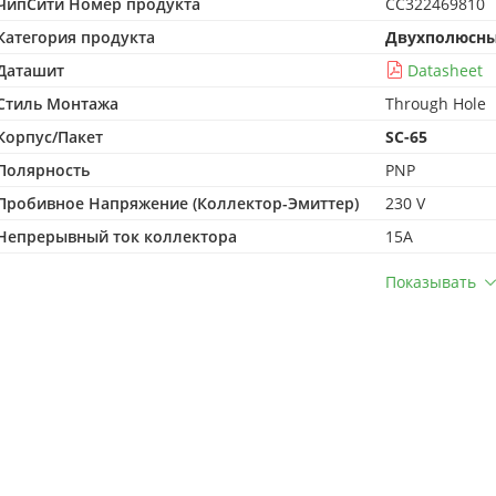
ЧипСити Номер продукта
CC322469810
Категория продукта
Двухполюсны
Даташит
Datasheet
Стиль Монтажа
Through Hole
Корпус/Пакет
SC-65
Полярность
PNP
Пробивное Напряжение (Коллектор-Эмиттер)
230 V
Непрерывный ток коллектора
15A
Показывать