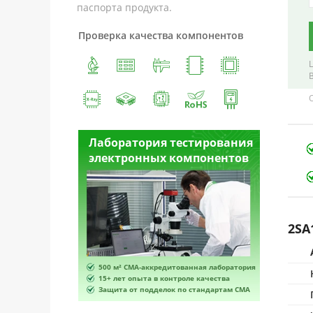
паспорта продукта.
Проверка качества компонентов
естирования
Лаборатория тестирования
Лабора
омпонентов
электронных компонентов
электр
2SA
ванная лаборатория
500 м² CMA-аккредитованная лаборатория
500 м² 
роле качества
15+ лет опыта в контроле качества
15+ лет 
по стандартам CMA
Защита от подделок по стандартам CMA
Защита 