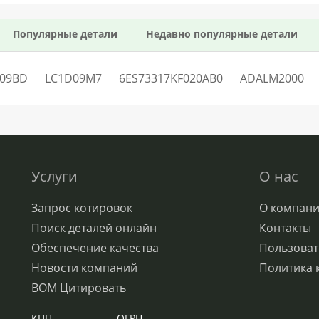
Популярные детали
Недавно популярные детали
09BD
LC1D09M7
6ES73317KF020AB0
ADALM2000
Услуги
О нас
Запрос котировок
О компан
Поиск деталей онлайн
Контакты
Обеспечение качества
Пользоват
Новости компаний
Политика 
BOM Цитировать
КПП
ОГРН