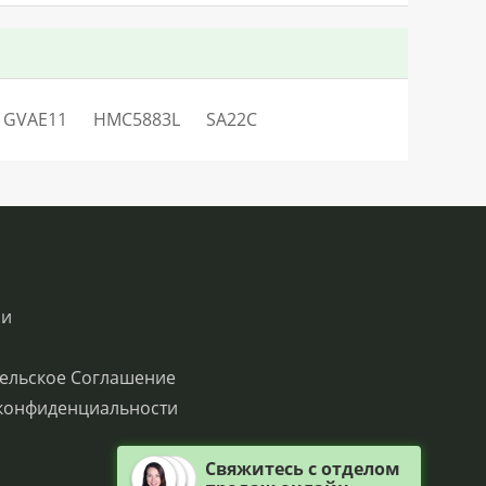
GVAE11
HMC5883L
SA22C
SN:H0.80099LO14052V46Q0QC0S2
ии
ельское Соглашение
конфиденциальности
Свяжитесь с отделом