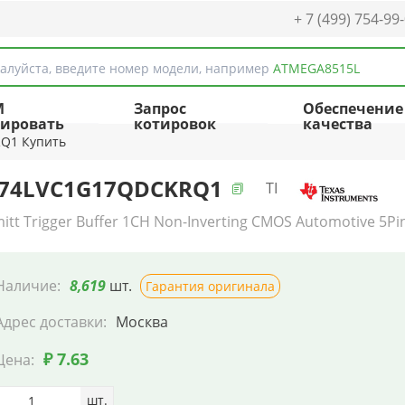
+ 7 (499) 754-99
алуйста, введите номер модели, например
ATMEGA8515L
M
Запрос
Обеспечение
ировать
котировок
качества
Q1 Купить
74LVC1G17QDCKRQ1
TI
itt Trigger Buffer 1CH Non-Inverting CMOS Automotive 5Pin
Наличие:
8,619
шт.
Гарантия оригинала
Адрес доставки:
Москва
₽ 7.63
Цена:
шт.