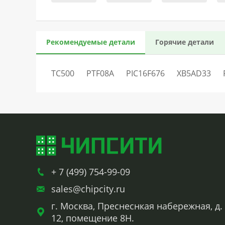
Рекомендуемые детали
Горячие детали
TC500
PTF08A
PIC16F676
XB5AD33
+ 7 (499) 754-99-09
sales@chipcity.ru
г. Москва, Преснеснкая набережная, д.
12, помещение 8Н.