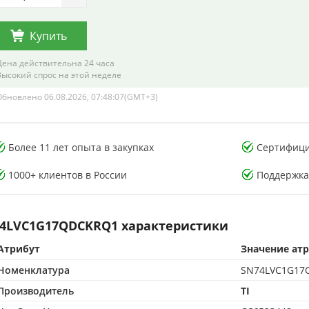
Купить
Цена действительна 24 часа
Высокий спрос на этой неделе
Обновлено 06.08.2026, 07:48:07(GMT+3)
тестирования
Лаборатория тестирования
Более 11 лет опыта в закупках
Сертифици
 компонентов
электронных компонентов
1000+ клиентов в России
Поддержка
4LVC1G17QDCKRQ1 характеристики
Атрибут
Значение ат
итованная лаборатория
500 м² CMA-аккредитованная лаборатория
Номенклатура
SN74LVC1G17
нтроле качества
15+ лет опыта в контроле качества
к по стандартам CMA
Защита от подделок по стандартам CMA
Производитель
TI