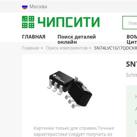
Москва
Пож
ГЛАВНАЯ
Поиск деталей
BO
онлайн
Цит
Главная
Поиск компонентов
SN74LVC1G17QDCKR
SN
Schm
Картинки только для справки.Точные
характеристики следует получить из