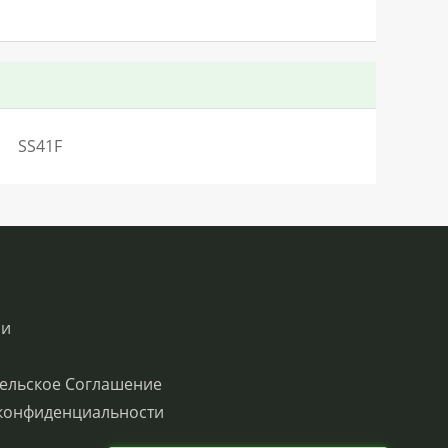
SS41F
SN:H2.54404LO18134V46Q0QC0S2
ии
ельское Соглашение
конфиденциальности