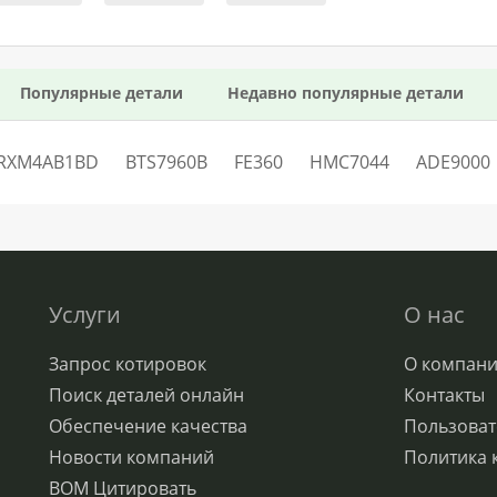
Популярные детали
Недавно популярные детали
RXM4AB1BD
BTS7960B
FE360
HMC7044
ADE9000
Услуги
О нас
Запрос котировок
О компан
Поиск деталей онлайн
Контакты
Обеспечение качества
Пользоват
Новости компаний
Политика 
BOM Цитировать