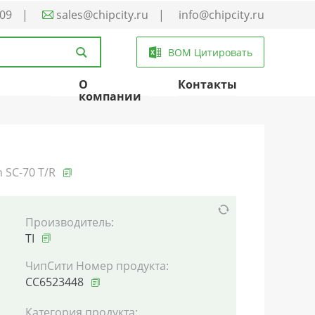
-09
|
sales@chipcity.ru
|
info@chipcity.ru
BOM Цитировать
О
Контакты
компании
 SC-70 T/R
Производитель:
TI
ЧипСити Номер продукта:
CC6523448
Категория продукта: