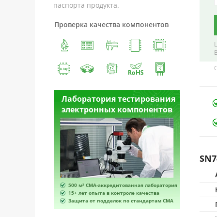
паспорта продукта.
Проверка качества компонентов
вания
Лаборатория тестирования
Лаборатория 
нтов
электронных компонентов
электронных
SN7
боратория
500 м² CMA-аккредитованная лаборатория
500 м² CMA-аккред
тва
15+ лет опыта в контроле качества
15+ лет опыта в ко
там CMA
Защита от подделок по стандартам CMA
Защита от поддело