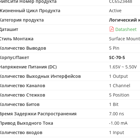
ЧипСити Номер продукта
CC6523448
Жизненный Цикл Продукта
Active
Категория продукта
Логический 
Даташит
Datasheet
Стиль Монтажа
Surface Mount
Количество Выводов
5 Pin
Корпус/Пакет
SC-70-5
Напряжение Питания (DC)
1.65V ~ 5.50V
Количество Выходных Интерфейсов
1 Output
Количество Каналов
1 Channel
Количество Стежков
5 Position
Количество Битов
1 Bit
Время Задержки Распространения
7.00 ns
Привод Выходного Тока
-1.00 mA
Количество входов
1 Input