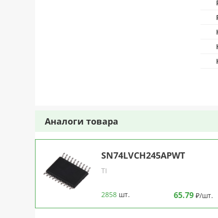
Аналоги товара
SN74LVCH245APWT
TI
2858
шт.
65.79
₽/шт.