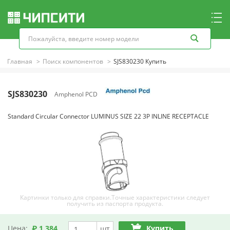
Главная
Поиск компонентов
SJS830230 Купить
SJS830230
Amphenol PCD
Standard Circular Connector LUMINUS SIZE 22 3P INLINE RECEPTACLE
Картинки только для справки.Точные характеристики следует
получить из паспорта продукта.
Цена:
₽ 1,384
Купить
шт