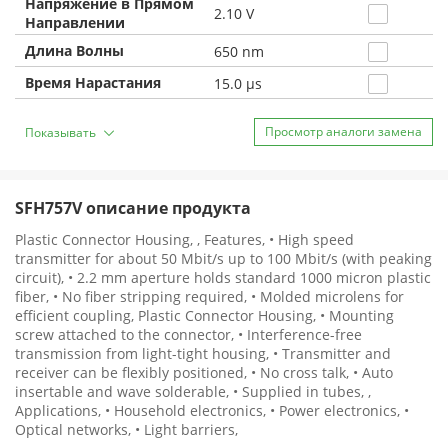
Напряжение в Прямом
2.10 V
Направлении
Длина Волны
650 nm
Время Нарастания
15.0 µs
Просмотр аналоги замена
Показывать
SFH757V описание продукта
Plastic Connector Housing, , Features, • High speed
transmitter for about 50 Mbit/s up to 100 Mbit/s (with peaking
circuit), • 2.2 mm aperture holds standard 1000 micron plastic
fiber, • No fiber stripping required, • Molded microlens for
efficient coupling, Plastic Connector Housing, • Mounting
screw attached to the connector, • Interference-free
transmission from light-tight housing, • Transmitter and
receiver can be flexibly positioned, • No cross talk, • Auto
insertable and wave solderable, • Supplied in tubes, ,
Applications, • Household electronics, • Power electronics, •
Optical networks, • Light barriers,