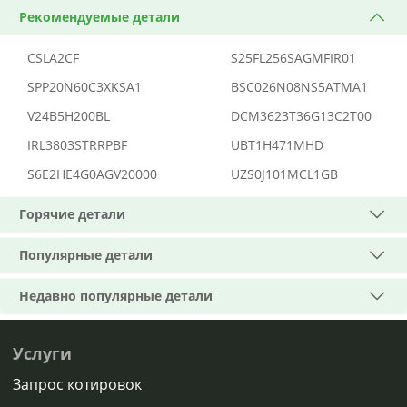
Рекомендуемые детали
CSLA2CF
S25FL256SAGMFIR01
SPP20N60C3XKSA1
BSC026N08NS5ATMA1
V24B5H200BL
DCM3623T36G13C2T00
IRL3803STRRPBF
UBT1H471MHD
S6E2HE4G0AGV20000
UZS0J101MCL1GB
Горячие детали
Популярные детали
Недавно популярные детали
Услуги
Запрос котировок