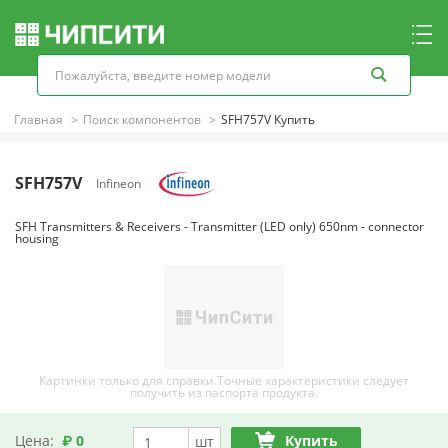
Главная
Поиск компонентов
SFH757V Купить
SFH757V
Infineon
SFH Transmitters & Receivers - Transmitter (LED only) 650nm - connector
housing
Картинки только для справки.Точные характеристики следует
получить из паспорта продукта.
Цена:
₽ 0
Купить
шт