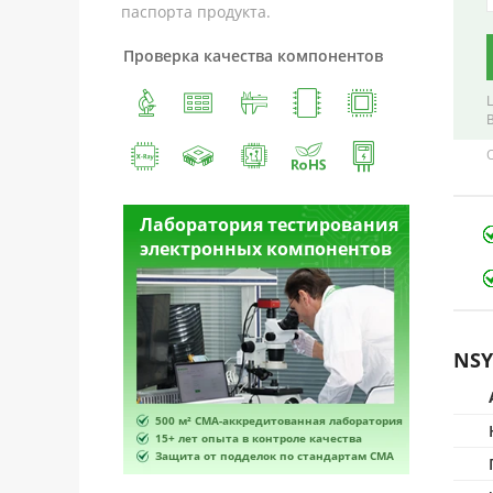
паспорта продукта.
Проверка качества компонентов
естирования
Лаборатория тестирования
Лабора
омпонентов
электронных компонентов
электр
NSY
ванная лаборатория
500 м² CMA-аккредитованная лаборатория
500 м² 
роле качества
15+ лет опыта в контроле качества
15+ лет 
по стандартам CMA
Защита от подделок по стандартам CMA
Защита 