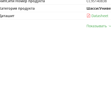
ЧипСити Номер продукта
CC95140838
Категория продукта
Шасси/Униве
Даташит
Datasheet
Показывать