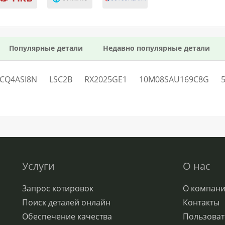
Популярные детали
Недавно популярные детали
CQ4ASI8N
LSC2B
RX2025GE1
10M08SAU169C8G
Услуги
О нас
Запрос котировок
О компан
Поиск деталей онлайн
Контакты
Обеспечение качества
Пользоват