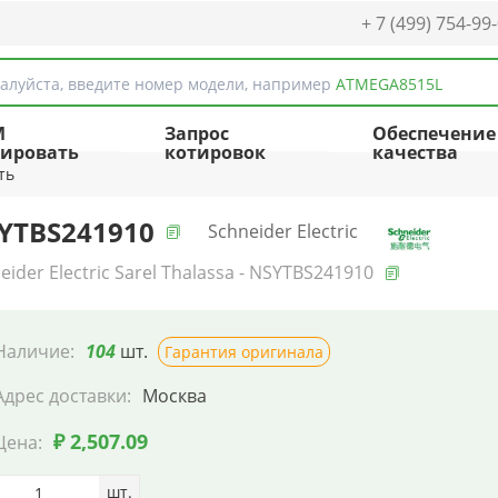
+ 7 (499) 754-99
алуйста, введите номер модели, например
ATMEGA8515L
M
Запрос
Обеспечение
ировать
котировок
качества
ть
YTBS241910
Schneider Electric
eider Electric Sarel Thalassa - NSYTBS241910
Наличие:
104
шт.
Гарантия оригинала
Адрес доставки:
Москва
₽ 2,507.09
Цена:
шт.