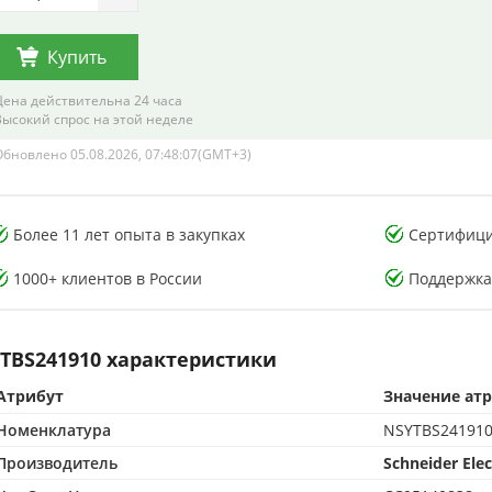
Купить
Цена действительна 24 часа
Высокий спрос на этой неделе
Обновлено 05.08.2026, 07:48:07(GMT+3)
тория тестирования
Лаборатория тестирования
Более 11 лет опыта в закупках
Сертифици
онных компонентов
электронных компонентов
1000+ клиентов в России
Поддержка
TBS241910 характеристики
Атрибут
Значение ат
CMA-аккредитованная лаборатория
500 м² CMA-аккредитованная лаборатория
Номенклатура
NSYTBS24191
опыта в контроле качества
15+ лет опыта в контроле качества
от подделок по стандартам CMA
Защита от подделок по стандартам CMA
Производитель
Schneider Elec