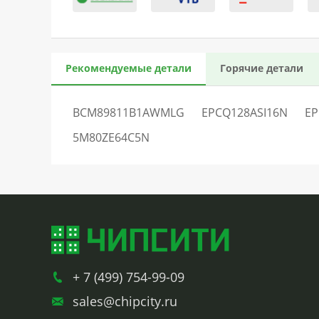
Рекомендуемые детали
Горячие детали
BCM89811B1AWMLG
EPCQ128ASI16N
EP
5M80ZE64C5N
+ 7 (499) 754-99-09
sales@chipcity.ru