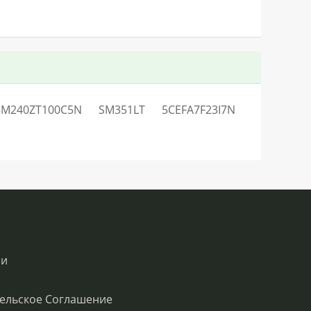
5M240ZT100C5N
SM351LT
5CEFA7F23I7N
SN:H0.63127LO28211V60Q0QC0S0
ии
ельское Соглашение