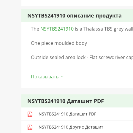
NSYTBS241910 описание продукта
The
NSYTBS241910
is a Thalassa TBS grey wa
One piece moulded body
Outside sealed area lock - Flat screwdriver ca
650°C Fire resistance
Показывать
IP66 Protection rating
-25 to 60°C Operating temperature range
NSYTBS241910 Даташит PDF
NSYTBS241910 Даташит PDF
NSYTBS241910 Другие Даташит