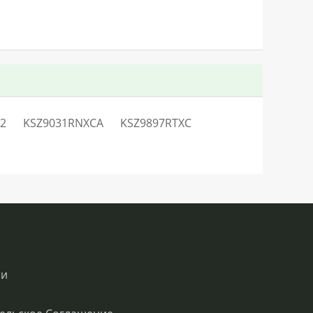
V2
KSZ9031RNXCA
KSZ9897RTXC
SN:H1.13765LO30627V51Q0QC0S2
ии