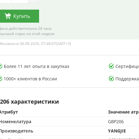
Купить
Цена действительна 24 часа
Высокий спрос на этой неделе
Обновлено 06.08.2026, 07:48:07(GMT+3)
тория тестирования
Лаборатория тестирования
Более 11 лет опыта в закупках
Сертифици
онных компонентов
электронных компонентов
1000+ клиентов в России
Поддержка
206 характеристики
Атрибут
Значение ат
CMA-аккредитованная лаборатория
500 м² CMA-аккредитованная лаборатория
Номенклатура
GBP206
опыта в контроле качества
15+ лет опыта в контроле качества
от подделок по стандартам CMA
Защита от подделок по стандартам CMA
Производитель
YANGJIE