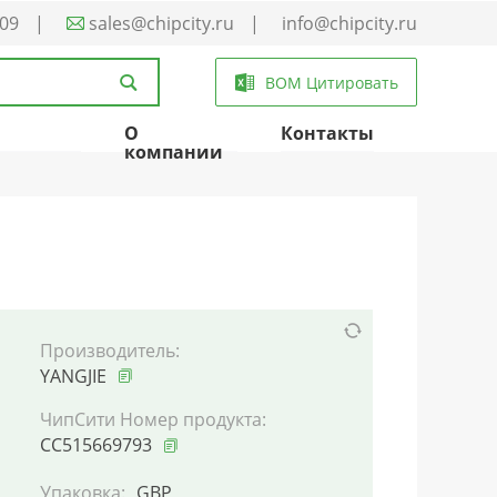
-09
|
sales@chipcity.ru
|
info@chipcity.ru
BOM Цитировать
О
Контакты
компании
Производитель:
YANGJIE
ЧипСити Номер продукта:
CC515669793
Упаковка:
GBP