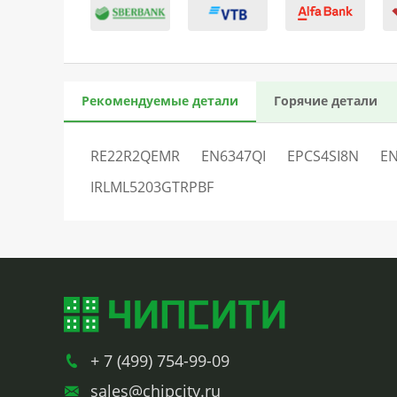
Рекомендуемые детали
Горячие детали
RE22R2QEMR
EN6347QI
EPCS4SI8N
EN
IRLML5203GTRPBF
+ 7 (499) 754-99-09
sales@chipcity.ru