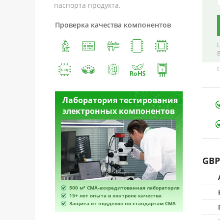
паспорта продукта.
Проверка качества компонентов
естирования
Лаборатория тестирования
Лабора
омпонентов
электронных компонентов
электр
GBP
ванная лаборатория
500 м² CMA-аккредитованная лаборатория
500 м² 
роле качества
15+ лет опыта в контроле качества
15+ лет 
по стандартам CMA
Защита от подделок по стандартам CMA
Защита 