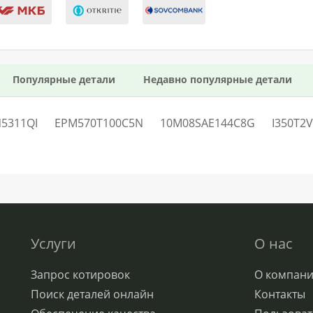
Популярные детали
Недавно популярные детали
5311QI
EPM570T100C5N
10M08SAE144C8G
I350T2
Услуги
О нас
Запрос котировок
О компан
Поиск деталей онлайн
Контакты