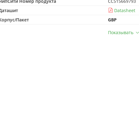
ЧипСити Номер продукта
CC515669793
Даташит
Datasheet
Корпус/Пакет
GBP
Показывать