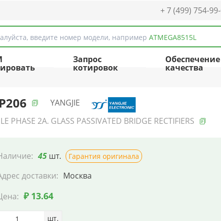
+ 7 (499) 754-99
алуйста, введите номер модели, например
ATMEGA8515L
M
Запрос
Обеспечение
ировать
котировок
качества
P206
YANGJIE
LE PHASE 2A. GLASS PASSIVATED BRIDGE RECTIFIERS
Наличие:
45
шт.
Гарантия оригинала
Адрес доставки:
Москва
₽ 13.64
Цена:
шт.