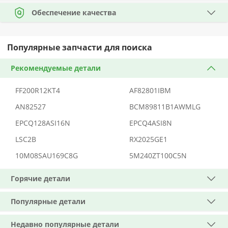
Обеспечение качества
Популярные запчасти для поиска
Рекомендуемые детали
FF200R12KT4
AF82801IBM
AN82527
BCM89811B1AWMLG
EPCQ128ASI16N
EPCQ4ASI8N
LSC2B
RX2025GE1
10M08SAU169C8G
5M240ZT100C5N
Горячие детали
Популярные детали
Недавно популярные детали