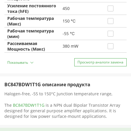
Усиление постоянного
450
тока (hFE)
Рабочая температура
150 ℃
(Макс)
Рабочая температура
-55 ℃
(мин)
Рассеиваемая
380 mW
Мощность (Макс)
Просмотр аналоги замена
Показывать
BC847BDW1T1G описание продукта
Halogen-free, -55 to 150°C Junction temperature range,
The
BC847BDW1T1G
is a NPN dual Bipolar Transistor Array
designed for general purpose amplifier applications. It is
designed for low power surface-mount applications.