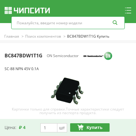
Главная
Поиск компонентов
BC847BDW1T1G Купить
BC847BDW1T1G
ON Semiconductor
SC-88 NPN 45V 0.1A
Картинки только для справки.Точные характеристики следует
получить из паспорта продукта.
Цена:
₽ 4
Купить
шт