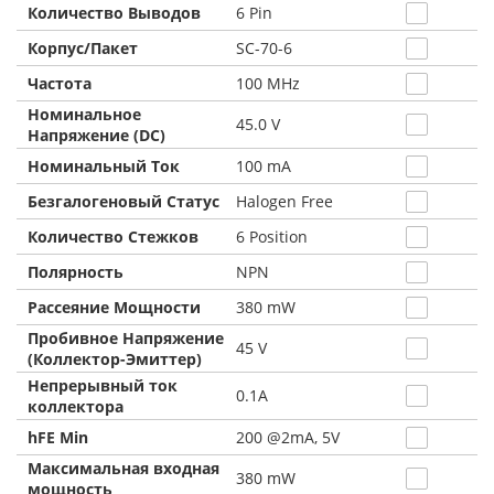
Количество Выводов
6 Pin
Корпус/Пакет
SC-70-6
Частота
100 MHz
Номинальное
45.0 V
Напряжение (DC)
Номинальный Ток
100 mA
Безгалогеновый Статус
Halogen Free
Количество Стежков
6 Position
Полярность
NPN
Рассеяние Мощности
380 mW
Пробивное Напряжение
45 V
(Коллектор-Эмиттер)
Непрерывный ток
0.1A
коллектора
hFE Min
200 @2mA, 5V
Максимальная входная
380 mW
мощность