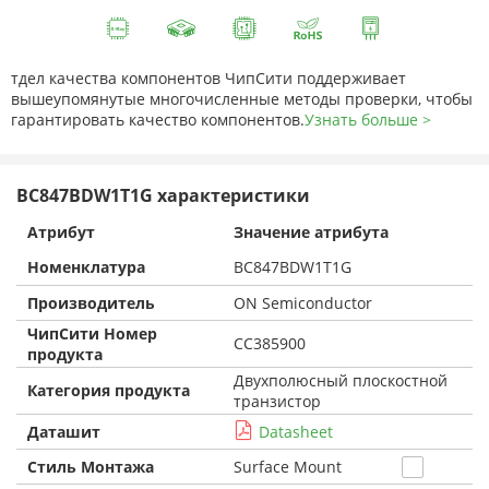
тдел качества компонентов ЧипСити поддерживает
вышеупомянутые многочисленные методы проверки, чтобы
гарантировать качество компонентов.
Узнать больше >
BC847BDW1T1G характеристики
Атрибут
Значение атрибута
Номенклатура
BC847BDW1T1G
Производитель
ON Semiconductor
ЧипСити Номер
CC385900
продукта
Двухполюсный плоскостной
Категория продукта
транзистор
Даташит
Datasheet
Стиль Монтажа
Surface Mount