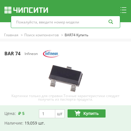
Главная
Поиск компонентов
BAR74 Купить
BAR 74
Infineon
Картинки только для справки.Точные характеристики следует
получить из паспорта продукта.
Цена:
₽ 5
Купить
шт
Наличие:
19,059 шт.