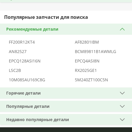
Популярные запчасти для поиска
Рекомендуемые детали
FF200R12KT4
AF82801IBM
AN82527
BCM89811B1AWMLG
EPCQ128ASI16N
EPCQ4ASI8N
LSC2B
RX2025GE1
10M08SAU169C8G
5M240ZT100C5N
Горячие детали
Популярные детали
Недавно популярные детали