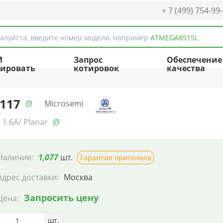
+ 7 (499) 754-99
алуйста, введите номер модели, например
ATMEGA8515L
M
Запрос
Обеспечение
ировать
котировок
качества
117
Microsemi
 1.6A/ Planar
Наличие:
1,077
шт.
Гарантия оригинала
Адрес доставки:
Москва
Запросить цену
Цена:
шт.