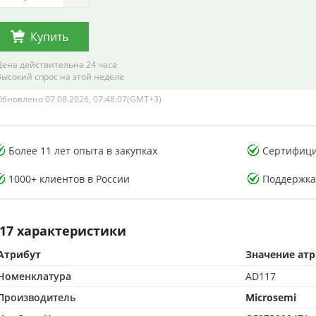
Купить
Цена действительна 24 часа
Высокий спрос на этой неделе
Обновлено 07.08.2026, 07:48:07(GMT+3)
тория тестирования
Лаборатория тестирования
Более 11 лет опыта в закупках
Сертифици
онных компонентов
электронных компонентов
1000+ клиентов в России
Поддержка
17 характеристики
Атрибут
Значение ат
CMA-аккредитованная лаборатория
500 м² CMA-аккредитованная лаборатория
Номенклатура
AD117
опыта в контроле качества
15+ лет опыта в контроле качества
от подделок по стандартам CMA
Защита от подделок по стандартам CMA
Производитель
Microsemi