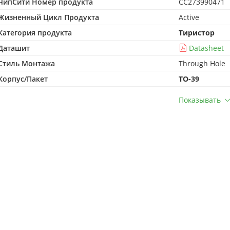
ЧипСити Номер продукта
CC273990471
Жизненный Цикл Продукта
Active
Категория продукта
Тиристор
Даташит
Datasheet
Стиль Монтажа
Through Hole
Корпус/Пакет
TO-39
Показывать