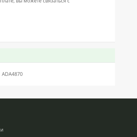
лате, вы можете связаться с
ADA4870
SN:H0.28333LO28186V44Q0QC0S2
ии