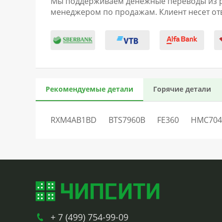
Мы поддерживаем денежные переводы из раз
менеджером по продажам. Клиент несет отв
Рекомендуемые детали
Горячие детали
RXM4AB1BD
BTS7960B
FE360
HMC704
+ 7 (499) 754-99-09