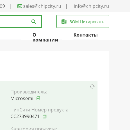
-09
|
sales@chipcity.ru
|
info@chipcity.ru
BOM Цитировать
О
Контакты
компании
Производитель:
Microsemi
ЧипСити Номер продукта:
CC273990471
Категория продукта: