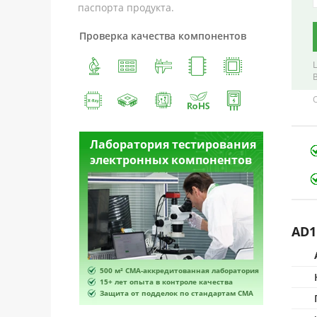
паспорта продукта.
Проверка качества компонентов
естирования
Лаборатория тестирования
Лабора
омпонентов
электронных компонентов
электр
AD1
ванная лаборатория
500 м² CMA-аккредитованная лаборатория
500 м² 
роле качества
15+ лет опыта в контроле качества
15+ лет 
по стандартам CMA
Защита от подделок по стандартам CMA
Защита 