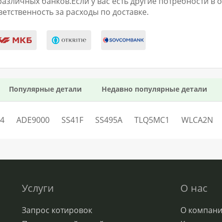
личных банков.Если у вас есть другие потребности в оп
етственность за расходы по доставке.
Популярные детали
Недавно популярные детали
4
ADE9000
SS41F
SS495A
TLQ5MC1
WLCA2N
Услуги
О нас
Запрос котировок
О компан