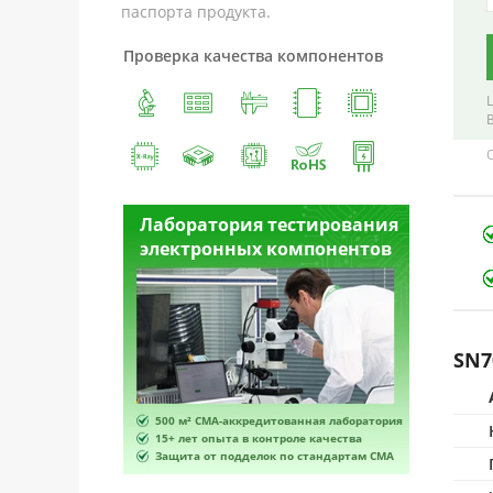
паспорта продукта.
Проверка качества компонентов
естирования
Лаборатория тестирования
Лабора
омпонентов
электронных компонентов
электр
SN7
ванная лаборатория
500 м² CMA-аккредитованная лаборатория
500 м² 
роле качества
15+ лет опыта в контроле качества
15+ лет 
по стандартам CMA
Защита от подделок по стандартам CMA
Защита 