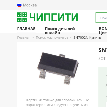
Москва
Пож
ГЛАВНАЯ
Поиск деталей
BO
онлайн
Цит
Главная
Поиск компонентов
SN7002N Купить
SN
SOT-
Картинки только для справки.Точные
характеристики следует получить из