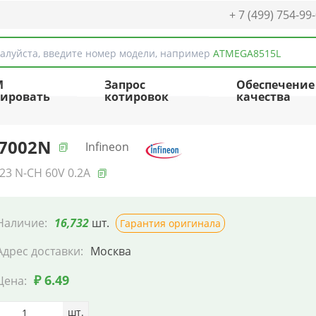
+ 7 (499) 754-99
алуйста, введите номер модели, например
ATMEGA8515L
M
Запрос
Обеспечение
ировать
котировок
качества
7002N
Infineon
23 N-CH 60V 0.2A
Наличие:
16,732
шт.
Гарантия оригинала
Адрес доставки:
Москва
₽ 6.49
Цена:
шт.