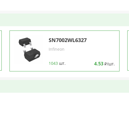
SN7002WL6327
Infineon
1043
шт.
4.53
₽/шт.