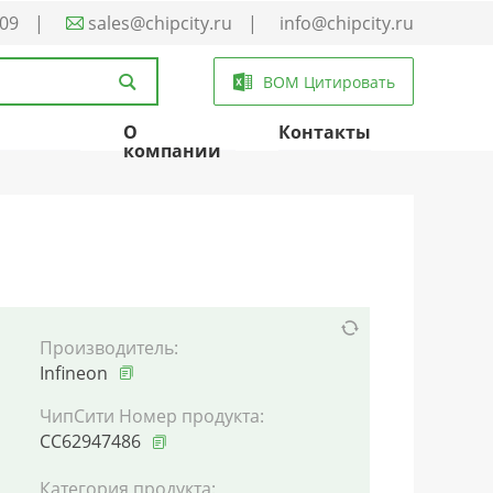
-09
|
sales@chipcity.ru
|
info@chipcity.ru
BOM Цитировать
О
Контакты
компании
Производитель:
Infineon
ЧипСити Номер продукта:
CC62947486
Категория продукта: