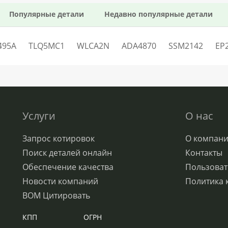
Популярные детали
Недавно популярные детали
495A
TLQ5MC1
WLCA2N
ADA4870
SSM2142
EP
Услуги
О нас
Запрос котировок
О компан
Поиск деталей онлайн
Контакты
Обеспечение качества
Пользоват
Новости компаний
Политика 
BOM Цитировать
КПП
ОГРН