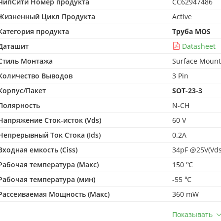
ЧипСити Номер продукта
CC62947486
Жизненный Цикл Продукта
Active
Категория продукта
Труба MOS
Даташит
Datasheet
Стиль Монтажа
Surface Mount
Количество Выводов
3 Pin
Корпус/Пакет
SOT-23-3
Полярность
N-CH
Напряжение Сток-исток (Vds)
60 V
Непрерывный Ток Стока (Ids)
0.2A
Входная емкость (Ciss)
34pF @25V(Vds
Рабочая температура (Макс)
150 ℃
Рабочая температура (мин)
-55 ℃
Рассеиваемая Мощность (Макс)
360 mW
Показывать