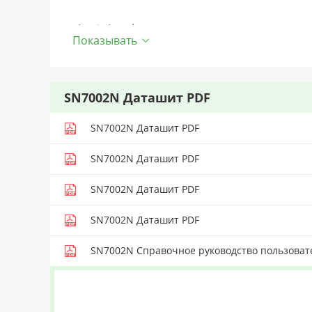
· Logic Level
Показывать
· dv/dt rated
· Pb-free lead plating; RoHS compliant
SN7002N Даташит PDF
SN7002N Даташит PDF
SN7002N Даташит PDF
SN7002N Даташит PDF
SN7002N Даташит PDF
SN7002N Справочное руководство пользоват