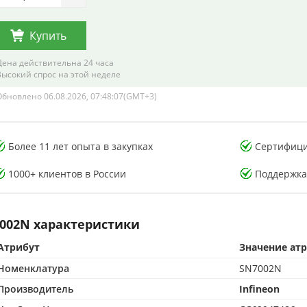
Купить
Цена действительна 24 часа
Высокий спрос на этой неделе
Обновлено 06.08.2026, 07:48:07(GMT+3)
тория тестирования
Лаборатория тестирования
Более 11 лет опыта в закупках
Сертифици
онных компонентов
электронных компонентов
1000+ клиентов в России
Поддержка
002N характеристики
Атрибут
Значение ат
CMA-аккредитованная лаборатория
500 м² CMA-аккредитованная лаборатория
Номенклатура
SN7002N
опыта в контроле качества
15+ лет опыта в контроле качества
от подделок по стандартам CMA
Защита от подделок по стандартам CMA
Производитель
Infineon