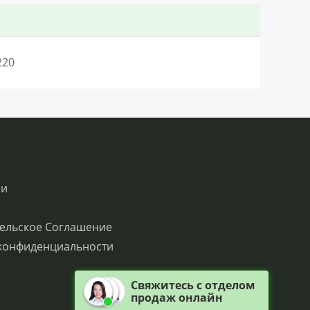
220
SN:H0.79242LO29347V74Q0QC0S1
ии
ельское Соглашение
конфиденциальности
Свяжитесь с отделом
продаж онлайн