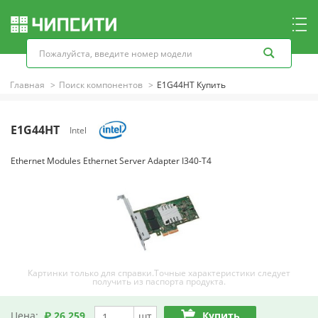
Главная
Поиск компонентов
E1G44HT Купить
E1G44HT
Intel
Ethernet Modules Ethernet Server Adapter I340-T4
Картинки только для справки.Точные характеристики следует
получить из паспорта продукта.
Цена:
₽ 26,259
Купить
шт