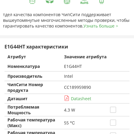
тдел качества компонентов ЧипСити поддерживает
вышеупомянутые многочисленные методы проверки, чтобы
гарантировать качество компонентов.
Узнать больше >
E1G44HT характеристики
Атрибут
Значение атрибута
Номенклатура
E1G44HT
Производитель
Intel
ЧипСити Номер
CC189959890
продукта
Даташит
Datasheet
Потребляемая
4.3 W
Мощность
Рабочая температура
55 ℃
(Макс)
Рабочая температура