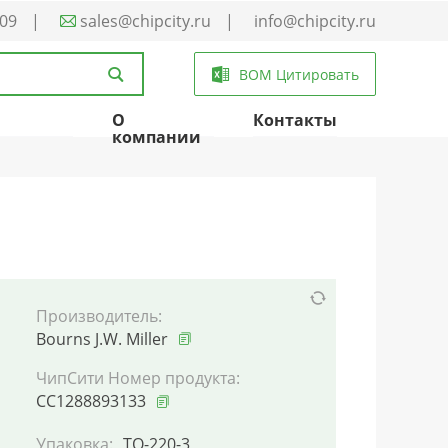
-09
|
sales@chipcity.ru
|
info@chipcity.ru
BOM Цитировать
О
Контакты
компании
Производитель:
Bourns J.W. Miller
ЧипСити Номер продукта:
CC1288893133
Упаковка:
TO-220-3