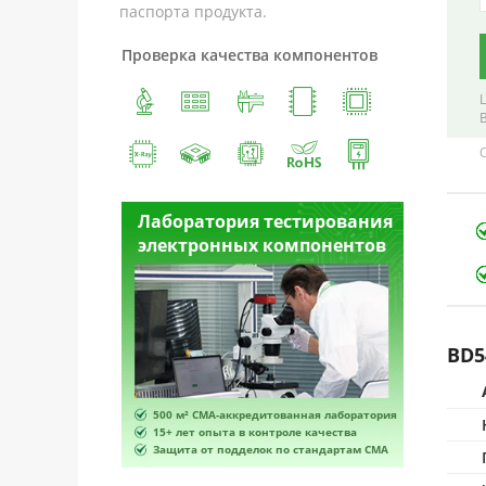
паспорта продукта.
Проверка качества компонентов
естирования
Лаборатория тестирования
Лабора
омпонентов
электронных компонентов
электр
BD5
ванная лаборатория
500 м² CMA-аккредитованная лаборатория
500 м² 
роле качества
15+ лет опыта в контроле качества
15+ лет 
по стандартам CMA
Защита от подделок по стандартам CMA
Защита 