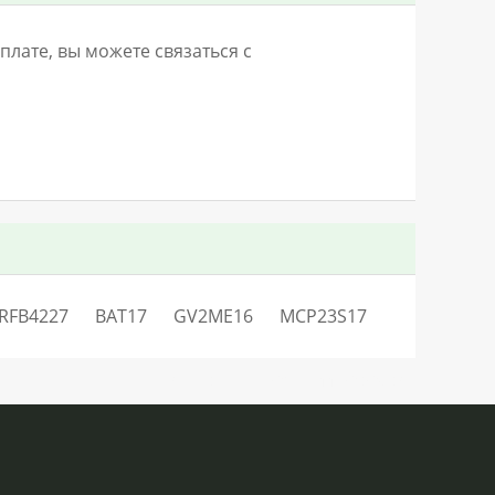
лате, вы можете связаться с
IRFB4227
BAT17
GV2ME16
MCP23S17
SN:H0.29943LO842V113Q0QC0S4