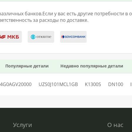
личных банков.Если у вас есть другие потребности в оп
етственность за расходы по доставке.
Популярные детали
Недавно популярные детали
E4G0AGV20000
UZS0J101MCL1GB
K1300S
DN100
Услуги
О нас