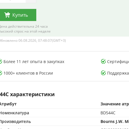
Купить
Цена действительна 24 часа
Высокий спрос на этой неделе
Обновлено 06.08.2026, 07:48:07(GMT+3)
тория тестирования
Лаборатория тестирования
Более 11 лет опыта в закупках
Сертифици
онных компонентов
электронных компонентов
1000+ клиентов в России
Поддержка
44C характеристики
Атрибут
Значение ат
CMA-аккредитованная лаборатория
500 м² CMA-аккредитованная лаборатория
Номенклатура
BD544C
опыта в контроле качества
15+ лет опыта в контроле качества
от подделок по стандартам CMA
Защита от подделок по стандартам CMA
Производитель
Bourns J.W. Mi