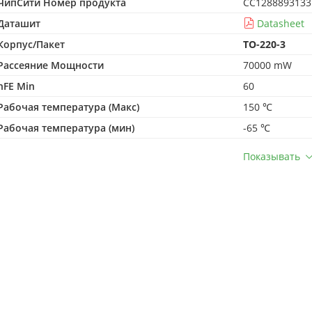
ЧипСити Номер продукта
CC1288893133
Даташит
Datasheet
Корпус/Пакет
TO-220-3
Рассеяние Мощности
70000 mW
hFE Min
60
Рабочая температура (Макс)
150 ℃
Рабочая температура (мин)
-65 ℃
Показывать