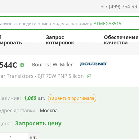
+ 7 (499) 754-99
алуйста, введите номер модели, например
ATMEGA8515L
M
Запрос
Обеспечение
ировать
котировок
качества
544C
Bourns J.W. Miller
lar Transistors - BJT 70W PNP Silicon
Наличие:
1,060
шт.
Гарантия оригинала
Адрес доставки:
Москва
Запросить цену
Цена:
шт.