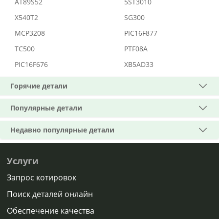
AT89S52
5ST3010
X540T2
SG300
MCP3208
PIC16F877
TC500
PTF08A
PIC16F676
XB5AD33
Горячие детали
Популярные детали
Недавно популярные детали
Услуги
Запрос котировок
Поиск деталей онлайн
Обеспечение качества