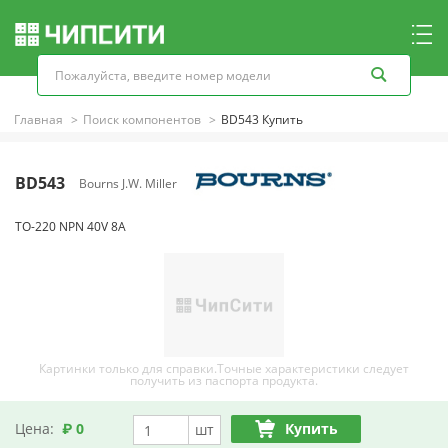
Главная
Поиск компонентов
BD543 Купить
BD543
Bourns J.W. Miller
TO-220 NPN 40V 8A
Картинки только для справки.Точные характеристики следует
получить из паспорта продукта.
Цена:
₽ 0
Купить
шт