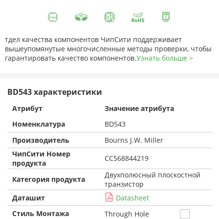
тдел качества компонентов ЧипСити поддерживает
вышеупомянутые многочисленные методы проверки, чтобы
гарантировать качество компонентов.
Узнать больше >
BD543 характеристики
Атрибут
Значение атрибута
Номенклатура
BD543
Производитель
Bourns J.W. Miller
ЧипСити Номер
CC568844219
продукта
Двухполюсный плоскостной
Категория продукта
транзистор
Даташит
Datasheet
Стиль Монтажа
Through Hole