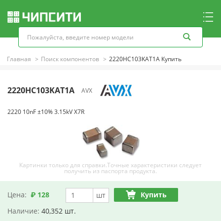
Главная
Поиск компонентов
2220HC103KAT1A Купить
2220HC103KAT1A
AVX
2220 10nF ±10% 3.15kV X7R
Картинки только для справки.Точные характеристики следует
получить из паспорта продукта.
Цена:
₽ 128
Купить
шт
Наличие:
40,352 шт.