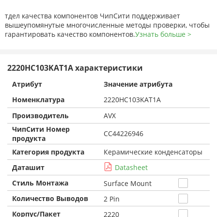
тдел качества компонентов ЧипСити поддерживает
вышеупомянутые многочисленные методы проверки, чтобы
гарантировать качество компонентов.
Узнать больше >
2220HC103KAT1A характеристики
Атрибут
Значение атрибута
Номенклатура
2220HC103KAT1A
Производитель
AVX
ЧипСити Номер
CC44226946
продукта
Категория продукта
Керамические конденсаторы
Даташит
Datasheet
Стиль Монтажа
Surface Mount
Количество Выводов
2 Pin
Корпус/Пакет
2220